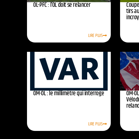
OL-PFC : l’OL doit se relancer
Coupe 
tirs a
incro
LIRE PLUS
OM-OL : le millimètre qui interroge
OM-OL 
Vélod
relan
LIRE PLUS