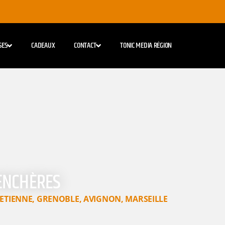
SES
CADEAUX
CONTACT
TONIC MEDIA RÉGION
 ENCHÈRES
-ETIENNE
,
GRENOBLE
,
AVIGNON
,
MARSEILLE