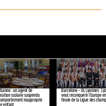
urbanne : un agent de
Barcelone – OL Lyonnes : Ly
uration scolaire suspendu
veut reconquérir l’Europe e
comportement inapproprié
finale de la Ligue des cham
ne enfant