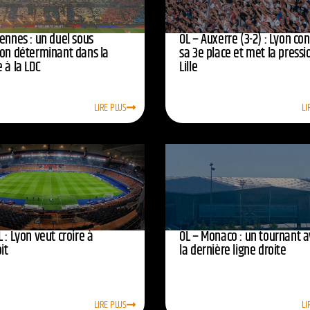
ennes : un duel sous
OL – Auxerre (3-2) : Lyon co
ion déterminant dans la
sa 3e place et met la pressi
 à la LDC
Lille
LIRE PLUS
LI
 : Lyon veut croire à
OL – Monaco : un tournant 
oit
la dernière ligne droite
LIRE PLUS
LI