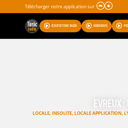
Télécharger notre application sur :
ÉCOUTER TONIC RADIO
WEBRADIOS
PO
EVREUX :
LOCALE
,
INSOLITE
,
LOCALE APPLICATION
,
L