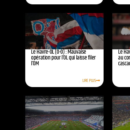
Le Havre-OL (0-0) : Mauvaise
Le Hav
opération pour l’OL qui laisse filer
au co
l’OM
casca
LIRE PLUS