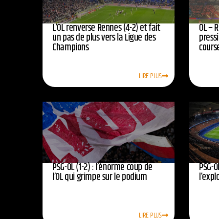
L’OL renverse Rennes (4-2) et fait
OL – R
un pas de plus vers la Ligue des
press
Champions
course
LIRE PLUS
PSG-OL (1-2) : l’énorme coup de
PSG-OL
l’OL qui grimpe sur le podium
l’expl
LIRE PLUS