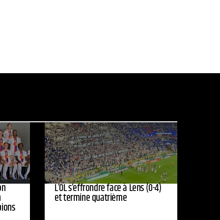
on
L’OL s’effrondre face à Lens (0-4)
n
et termine quatrième
pions