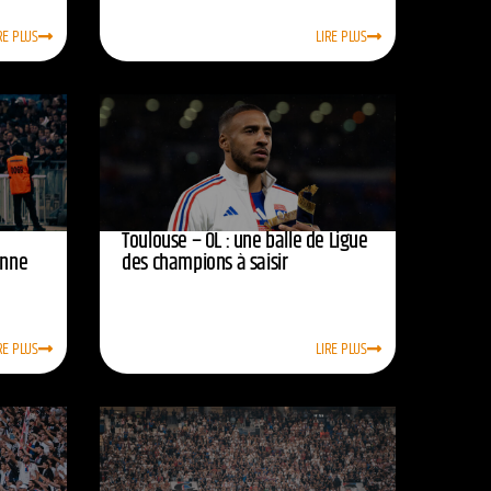
RE PLUS
LIRE PLUS
Toulouse – OL : une balle de Ligue
onne
des champions à saisir
RE PLUS
LIRE PLUS