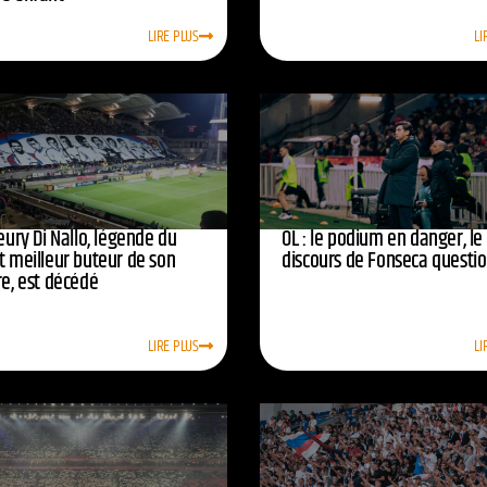
LIRE PLUS
LI
leury Di Nallo, légende du
OL : le podium en danger, le
t meilleur buteur de son
discours de Fonseca questi
re, est décédé
LIRE PLUS
LI