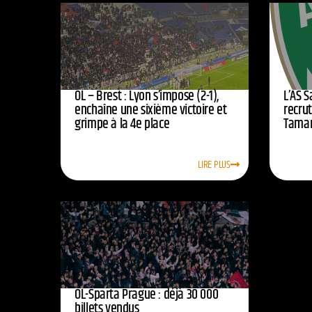
OL – Brest : Lyon s’impose (2-1),
L’AS 
enchaîne une sixième victoire et
recrut
grimpe à la 4e place
Tamar
LIRE PLUS
OL-Sparta Prague : déjà 30 000
billets vendus