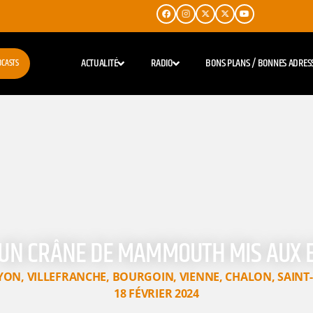
ACTUALITÉ
RADIO
BONS PLANS / BONNES ADRES
DCASTS
 UN CRÂNE DE MAMMOUTH MIS AUX
YON
,
VILLEFRANCHE
,
BOURGOIN
,
VIENNE
,
CHALON
,
SAINT
18 FÉVRIER 2024