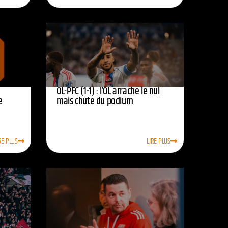
OL-PFC (1-1) : l’OL arrache le nul
e
mais chute du podium
RE PLUS
LIRE PLUS