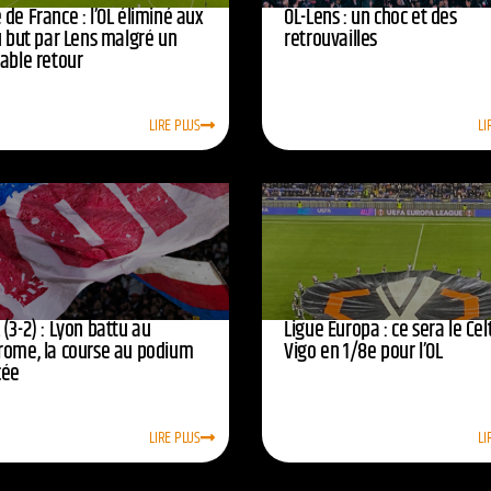
de France : l’OL éliminé aux
OL-Lens : un choc et des
u but par Lens malgré un
retrouvailles
yable retour
LIRE PLUS
LI
(3-2) : Lyon battu au
Ligue Europa : ce sera le Cel
rome, la course au podium
Vigo en 1/8e pour l’OL
cée
LIRE PLUS
LI