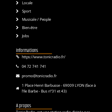
Locale
Sport
Musicale / People
Bien-être
Jobs
Informations
https://www.tonicradio.fr/
04 72 741 741
promo@tonicradio.fr
1 Place Henri Barbusse - 69009 LYON (face à
l'Ile Barbe - Bus n°31 et 43)
A propos
Tonic Radio, est une station radio dirigée par