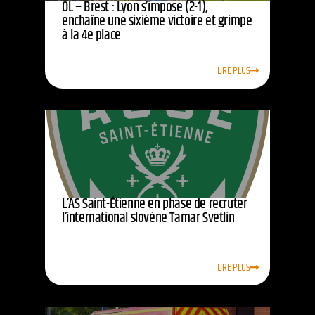
OL – Brest : Lyon s’impose (2-1),
enchaîne une sixième victoire et grimpe
à la 4e place
LIRE PLUS
L’AS Saint-Étienne en phase de recruter
l’international slovène Tamar Svetlin
LIRE PLUS