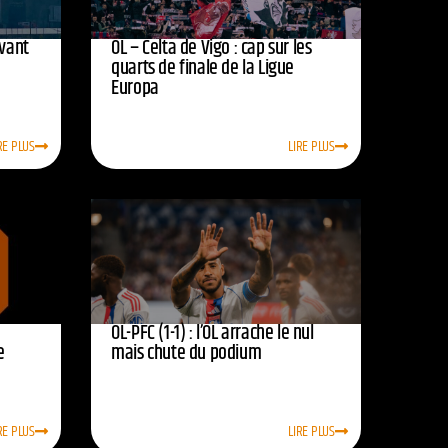
avant
OL – Celta de Vigo : cap sur les
quarts de finale de la Ligue
Europa
RE PLUS
LIRE PLUS
OL-PFC (1-1) : l’OL arrache le nul
e
mais chute du podium
RE PLUS
LIRE PLUS