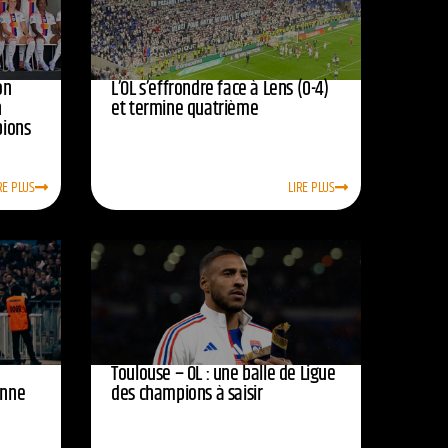
on
L’OL s’effrondre face à Lens (0-4)
n
et termine quatrième
pions
RE PLUS
LIRE PLUS
Toulouse – OL : une balle de Ligue
onne
des champions à saisir