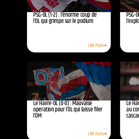
PSG-OL (1-2) : l’énorme coup de
PSG-OL
l’OL qui grimpe sur le podium
l’expl
LIRE PLUS
Le Havre-OL (0-0) : Mauvaise
Le Hav
opération pour l’OL qui laisse filer
au co
l’OM
casca
LIRE PLUS