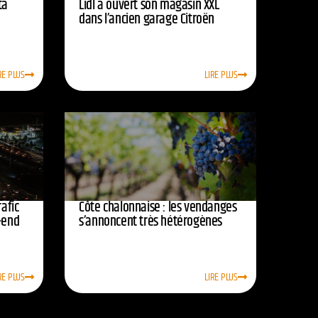
ta
Lidl a ouvert son magasin XXL
dans l’ancien garage Citroën
RE PLUS
LIRE PLUS
afic
Côte chalonnaise : les vendanges
-end
s’annoncent très hétérogènes
RE PLUS
LIRE PLUS