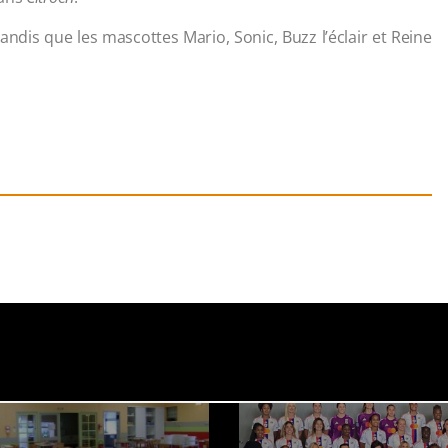
tandis que les mascottes Mario, Sonic, Buzz l’éclair et Reine