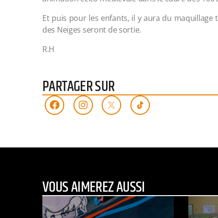
Et puis pour les enfants, il y aura du maquillage 
des Neiges seront de sortie.
R.H
PARTAGER SUR
VOUS AIMEREZ AUSSI