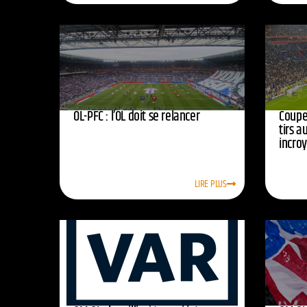
OL-PFC : l’OL doit se relancer
Coupe 
tirs a
incro
LIRE PLUS