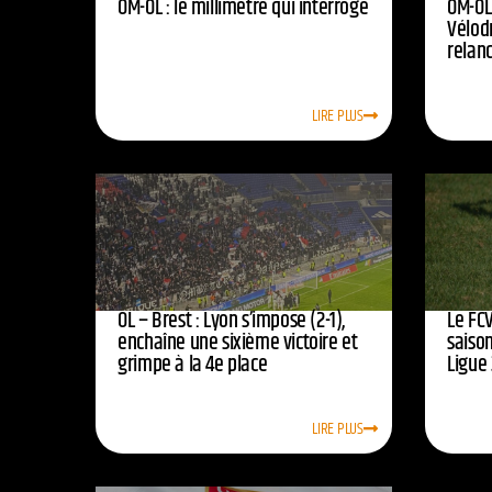
OM-OL : le millimètre qui interroge
OM-OL 
Vélod
relan
LIRE PLUS
OL – Brest : Lyon s’impose (2-1),
Le FCV
enchaîne une sixième victoire et
saison
grimpe à la 4e place
Ligue 
LIRE PLUS