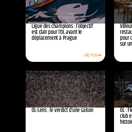
Ligue des champions : l’objectif
Ville
est clair pour l’OL avant le
resta
déplacement à Prague
pour 
sur u
LIRE PLUS
OL-Lens : le verdict d’une saison
OL : F
club e
histoi