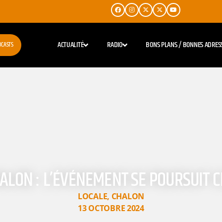
ACTUALITÉ
RADIO
BONS PLANS / BONNES ADRES
DCASTS
HALON : L’ÉVÉNEMENT SE POURSUIT 
LOCALE
,
CHALON
13 OCTOBRE 2024