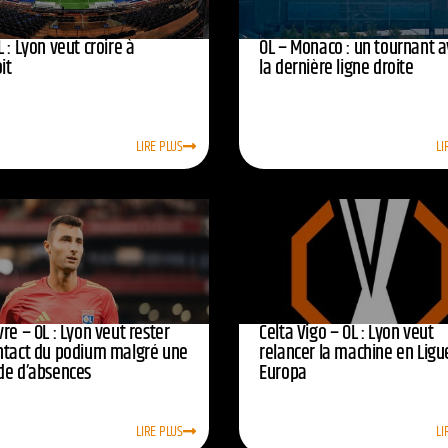
 : Lyon veut croire à
OL – Monaco : un tournant 
oit
la dernière ligne droite
LIRE PLUS
LI
re – OL : Lyon veut rester
Celta Vigo – OL : Lyon veut
ntact du podium malgré une
relancer la machine en Ligu
de d’absences
Europa
LIRE PLUS
LI