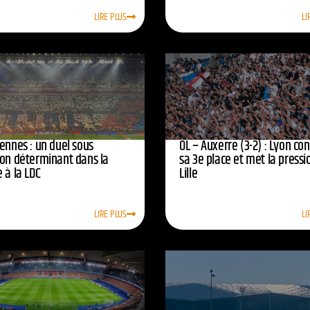
LIRE PLUS
LI
ennes : un duel sous
OL – Auxerre (3-2) : Lyon co
ion déterminant dans la
sa 3e place et met la pressi
 à la LDC
Lille
LIRE PLUS
LI