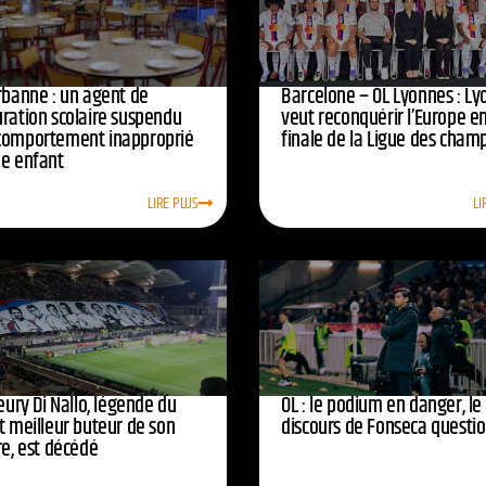
urbanne : un agent de
Barcelone – OL Lyonnes : Ly
uration scolaire suspendu
veut reconquérir l’Europe e
comportement inapproprié
finale de la Ligue des cham
ne enfant
LIRE PLUS
LI
leury Di Nallo, légende du
OL : le podium en danger, le
t meilleur buteur de son
discours de Fonseca questi
re, est décédé