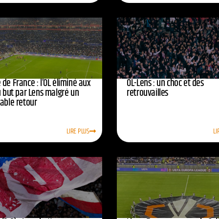
de France : l’OL éliminé aux
OL-Lens : un choc et des
u but par Lens malgré un
retrouvailles
yable retour
LIRE PLUS
LI