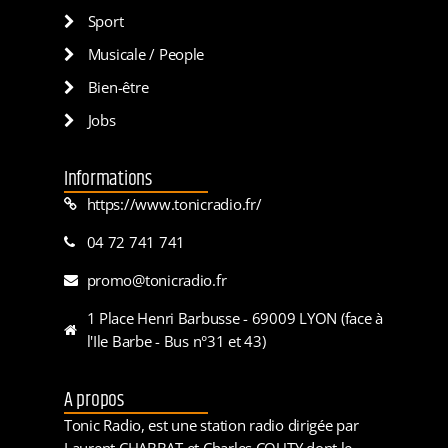
Sport
Musicale / People
Bien-être
Jobs
Informations
https://www.tonicradio.fr/
04 72 741 741
promo@tonicradio.fr
1 Place Henri Barbusse - 69009 LYON (face à
l'Ile Barbe - Bus n°31 et 43)
A propos
Tonic Radio, est une station radio dirigée par
Laurent CHABBAT et Charles COUTY dont le