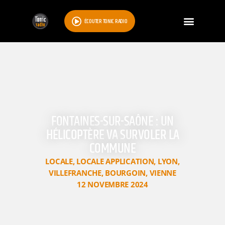
ÉCOUTER TONIC RADIO
FONTAINES-SUR-SAÔNE : UN
HÉLICOPTÈRE VA SURVOLER LA
COMMUNE
LOCALE
,
LOCALE APPLICATION
,
LYON
,
VILLEFRANCHE
,
BOURGOIN
,
VIENNE
12 NOVEMBRE 2024