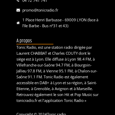
04 72 741 741
promo@tonicradio.fr
1 Place Henri Barbusse - 69009 LYON (face à
l'Ile Barbe - Bus n°31 et 43)
A propos
Tonic Radio, est une station radio dirigée par
Laurent CHABBAT et Charles COUTY dont le
siège est à Lyon. Elle diffuse à Lyon 98.4 FM, à
Villefranche-sur-Saône 94.7 FM, à Bourgoin-
Jallieu 97.8 FM, à Vienne 95.1 FM, à Chalon-sur-
Saône 91.1 FM. Tonic Radio est également
accessible en DAB+ à Lyon et sa région, à Saint-
Etienne, à Grenoble, à Avignon et à Marseille.
Retrouvez également le son Hit et Pop Music sur
tonicradio.fr et l’application Tonic Radio »
Copyright © 2024
Tonic radio