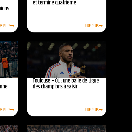
n
et termine quatrième
pions
RE PLUS
LIRE PLUS
Toulouse – OL : une balle de Ligue
onne
des champions à saisir
RE PLUS
LIRE PLUS