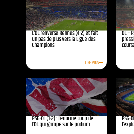
L’OL renverse Rennes (4-2) et fait
OL – R
un pas de plus vers la Ligue des
press
Champions
course
LIRE PLUS
PSG-OL (1-2) : l’énorme coup de
PSG-OL
l’OL qui grimpe sur le podium
l’expl