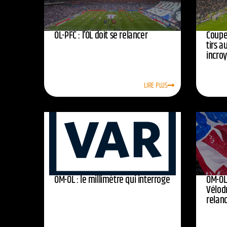
OL-PFC : l’OL doit se relancer
Coupe 
tirs a
incro
LIRE PLUS
OM-OL : le millimètre qui interroge
OM-OL 
Vélod
relan