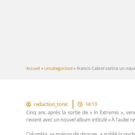
Accueil
»
Uncategorized
»
Francis Cabrel sortira un nou
redaction_tonic
14:13
Cinq ans après la sortie de « In Extremis », ve
revient avec un nouvel album intitulé « À l'aube r
Columbia, sa maison de disques, a publié la poche