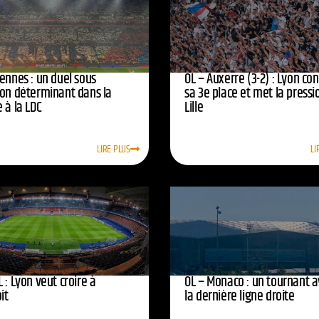
ennes : un duel sous
OL – Auxerre (3-2) : Lyon co
ion déterminant dans la
sa 3e place et met la pressi
 à la LDC
Lille
LIRE PLUS
LI
 : Lyon veut croire à
OL – Monaco : un tournant 
oit
la dernière ligne droite