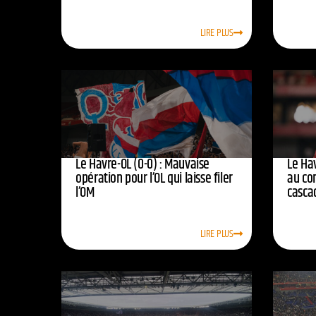
LIRE PLUS
Le Havre-OL (0-0) : Mauvaise
Le Hav
opération pour l’OL qui laisse filer
au co
l’OM
casca
LIRE PLUS