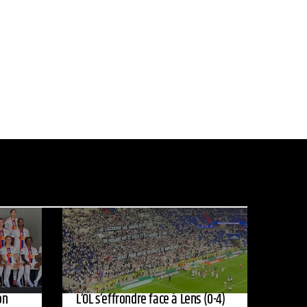
on
L’OL s’effrondre face à Lens (0-4)