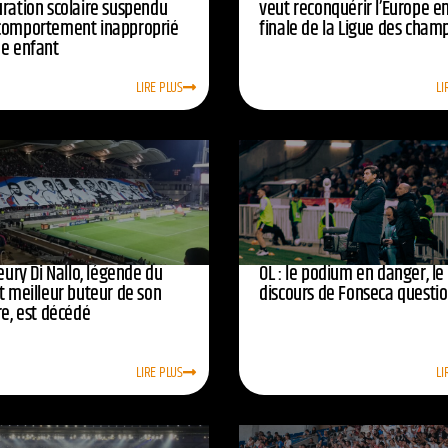
uration scolaire suspendu
veut reconquérir l’Europe e
comportement inapproprié
finale de la Ligue des cham
ne enfant
LIRE PLUS
LI
leury Di Nallo, légende du
OL : le podium en danger, le
t meilleur buteur de son
discours de Fonseca questi
re, est décédé
LIRE PLUS
LI