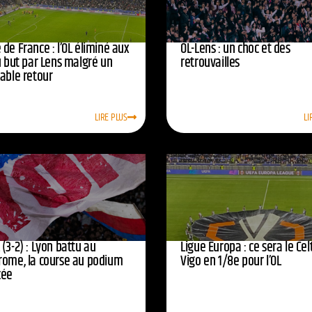
de France : l’OL éliminé aux
OL-Lens : un choc et des
u but par Lens malgré un
retrouvailles
yable retour
LIRE PLUS
LI
(3-2) : Lyon battu au
Ligue Europa : ce sera le Cel
rome, la course au podium
Vigo en 1/8e pour l’OL
cée