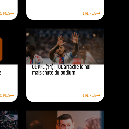
RE PLUS
LIRE PLUS
OL-PFC (1-1) : l’OL arrache le nul
e
mais chute du podium
RE PLUS
LIRE PLUS