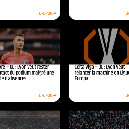
LIRE PLUS
LI
re – OL : Lyon veut rester
Celta Vigo – OL : Lyon veut
ntact du podium malgré une
relancer la machine en Ligu
de d’absences
Europa
LIRE PLUS
LI