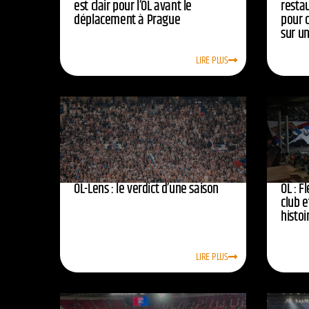
est clair pour l’OL avant le
resta
déplacement à Prague
pour 
sur u
LIRE PLUS
OL-Lens : le verdict d’une saison
OL : F
club e
histoi
LIRE PLUS