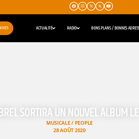
ACTUALITÉ
RADIO
BONS PLANS / BONNES ADRES
DCASTS
BREL SORTIRA UN NOUVEL ALBUM LE
MUSICALE / PEOPLE
28 AOÛT 2020