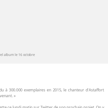
vel album le 16 octobre
ndu à 300.000 exemplaires en 2015, le chanteur d'Astaffort
evenant. »
tte ce lundi matin sur Twitter de son prochain projet. On y