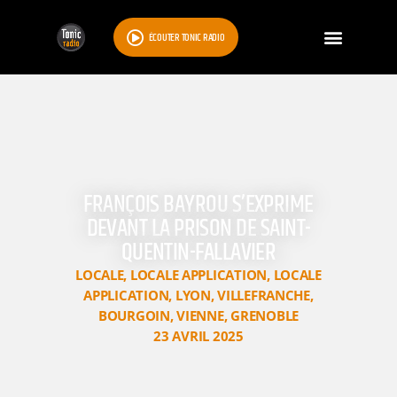
ÉCOUTER TONIC RADIO
FRANÇOIS BAYROU S’EXPRIME
DEVANT LA PRISON DE SAINT-
QUENTIN-FALLAVIER
LOCALE
,
LOCALE APPLICATION
,
LOCALE
APPLICATION
,
LYON
,
VILLEFRANCHE
,
BOURGOIN
,
VIENNE
,
GRENOBLE
23 AVRIL 2025