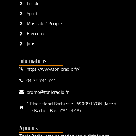
Locale
Sport
Musicale / People
Bien-être
Jobs
Informations
https://www.tonicradio.fr/
04 72 741 741
promo@tonicradio.fr
1 Place Henri Barbusse - 69009 LYON (face à
l'Ile Barbe - Bus n°31 et 43)
A propos
Tonic Radio, est une station radio dirigée par