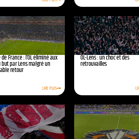
de France : l’OL éliminé aux
OL-Lens : un choc et des
u but par Lens malgré un
retrouvailles
yable retour
LIRE PLUS
LI