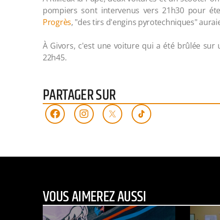
pompiers sont intervenus vers 21h30 pour étei
Progrès
, "des tirs d'engins pyrotechniques" aura
À Givors, c'est une voiture qui a été brûlée sur
22h45.
PARTAGER SUR
VOUS AIMEREZ AUSSI