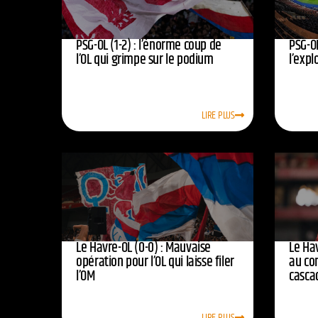
PSG-OL (1-2) : l’énorme coup de
PSG-OL
l’OL qui grimpe sur le podium
l’expl
LIRE PLUS
Le Havre-OL (0-0) : Mauvaise
Le Hav
opération pour l’OL qui laisse filer
au co
l’OM
casca
LIRE PLUS