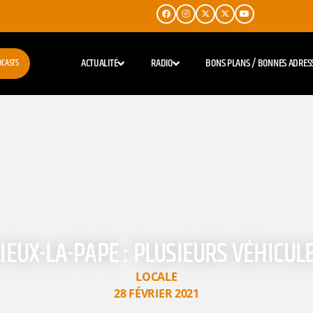
ACTUALITÉ
RADIO
BONS PLANS / BONNES ADRES
DCASTS
IEUX-LA-PAPE : PLUSIEURS VÉHICUL
LOCALE
28 FÉVRIER 2021