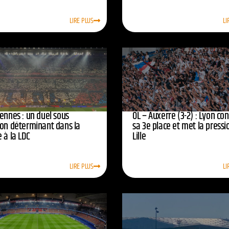
LIRE PLUS
LI
ennes : un duel sous
OL – Auxerre (3-2) : Lyon co
ion déterminant dans la
sa 3e place et met la pressi
 à la LDC
Lille
LIRE PLUS
LI