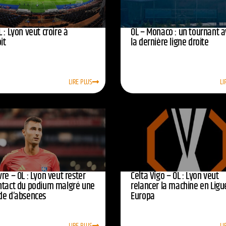
 : Lyon veut croire à
OL – Monaco : un tournant 
oit
la dernière ligne droite
LIRE PLUS
LI
re – OL : Lyon veut rester
Celta Vigo – OL : Lyon veut
ntact du podium malgré une
relancer la machine en Ligu
de d’absences
Europa
LIRE PLUS
LI