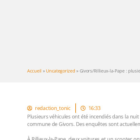
Accueil
»
Uncategorized
»
Givors/Rillieux-la-Pape : plus
redaction_tonic
16:33
Plusieurs véhicules ont été incendiés dans la nuit
commune de Givors. Des enquêtes sont actuellemen
À Rillieux-la-Pape, deux voitures et un scooter on