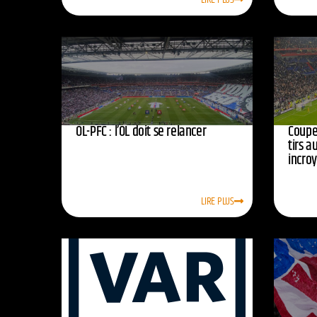
OL-PFC : l’OL doit se relancer
Coupe 
tirs a
incro
LIRE PLUS