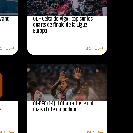
avant
OL – Celta de Vigo : cap sur les
quarts de finale de la Ligue
Europa
RE PLUS
LIRE PLUS
OL-PFC (1-1) : l’OL arrache le nul
e
mais chute du podium
RE PLUS
LIRE PLUS