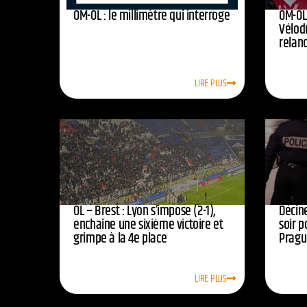
OM-OL : le millimètre qui interroge
OM-OL 
Vélod
relan
LIRE PLUS
OL – Brest : Lyon s’impose (2-1),
Décine
enchaîne une sixième victoire et
soir p
grimpe à la 4e place
Pragu
LIRE PLUS