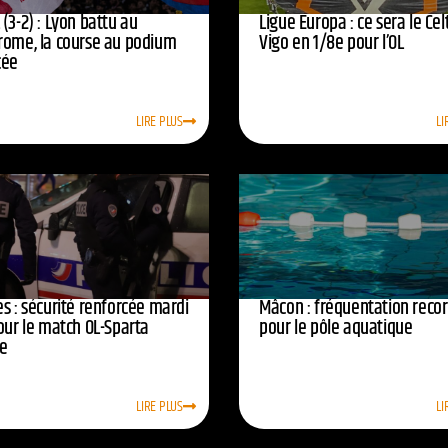
(3-2) : Lyon battu au
Ligue Europa : ce sera le Cel
rome, la course au podium
Vigo en 1/8e pour l’OL
cée
LIRE PLUS
LI
s : sécurité renforcée mardi
Mâcon : fréquentation reco
our le match OL-Sparta
pour le pôle aquatique
e
LIRE PLUS
LI