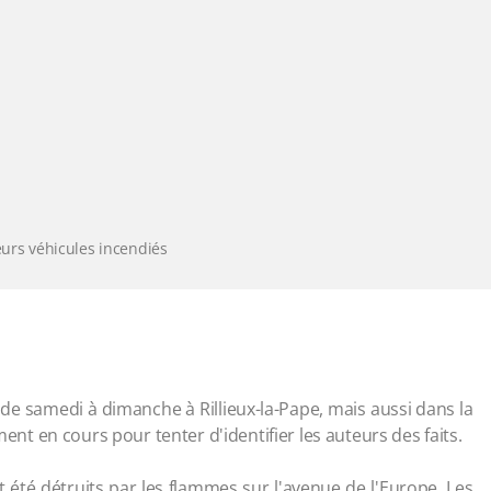
ieurs véhicules incendiés
 de samedi à dimanche à Rillieux-la-Pape, mais aussi dans la
t en cours pour tenter d'identifier les auteurs des faits.
t été détruits par les flammes sur l'avenue de l'Europe. Les