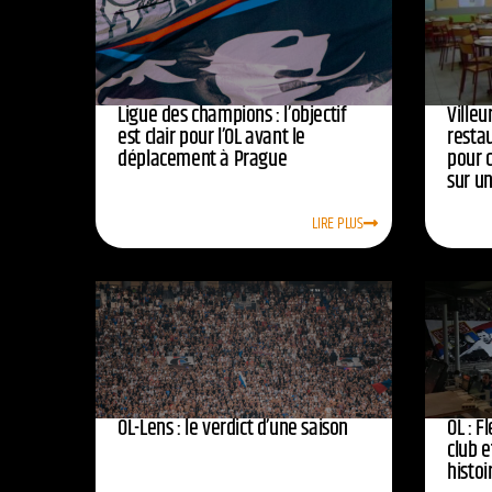
Ligue des champions : l’objectif
Ville
est clair pour l’OL avant le
resta
déplacement à Prague
pour 
sur u
LIRE PLUS
OL-Lens : le verdict d’une saison
OL : F
club e
histoi