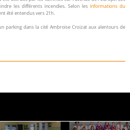
ndre les différents incendies. Selon les
informations du
ient été entendus vers 21h.
 un parking dans la cité Ambroise Croizat aux alentours de