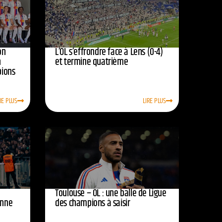
on
L’OL s’effrondre face à Lens (0-4)
n
et termine quatrième
pions
RE PLUS
LIRE PLUS
Toulouse – OL : une balle de Ligue
onne
des champions à saisir