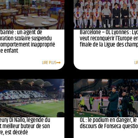
urbanne : un agent de
Barcelone – OL Lyonnes : Ly
uration scolaire suspendu
veut reconquérir l’Europe e
comportement inapproprié
finale de la Ligue des cham
ne enfant
LIRE PLUS
LI
leury Di Nallo, légende du
OL : le podium en danger, le
t meilleur buteur de son
discours de Fonseca questi
re, est décédé