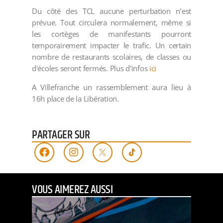
Du côté des TCL aucune perturbation n’est
prévue. Tout circulera normalement, même si
les cortèges de manifestants pourront
temporairement impacter le trafic. Un certain
nombre de restaurants scolaires, de classes ou
d'écoles seront fermés. Plus d'infos
ici
A Villefranche un rassemblement aura lieu à
16h place de la Libération.
PARTAGER SUR
VOUS AIMEREZ AUSSI