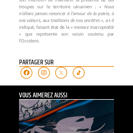
troupes sur le territoire ukrainien :
« Nous
n'allons jamais renoncer à l'amour de la patrie, à
nos valeurs, aux traditions de nos ancêtres »
, a-t-il
indiqué, faisant état de la
« menace inacceptable
»
que représente son voisin soutenu par
l’Occident.
PARTAGER SUR
VOUS AIMEREZ AUSSI