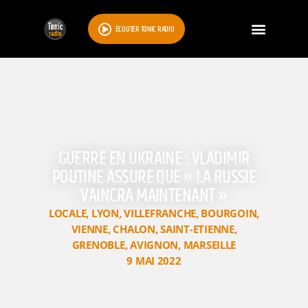
ÉCOUTER TONIC RADIO
GUERRE EN UKRAINE : VLADIMIR
POUTINE ASSURE QUE « LA RUSSIE
VAINCRA MAINTENANT »
LOCALE
,
LYON
,
VILLEFRANCHE
,
BOURGOIN
,
VIENNE
,
CHALON
,
SAINT-ETIENNE
,
GRENOBLE
,
AVIGNON
,
MARSEILLE
9 MAI 2022