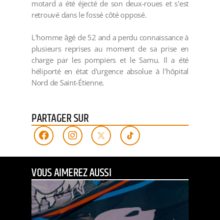
motard a été éjecté de son deux-roues et s'est
retrouvé dans le fossé côté opposé.
L'homme âgé de 52 and a perdu connaissance à
plusieurs reprises au moment de sa prise en
charge par les pompiers et le Samu. Il a été
héliporté en état d'urgence absolue à l'hôpital
Nord de Saint-Étienne.
PARTAGER SUR
VOUS AIMEREZ AUSSI