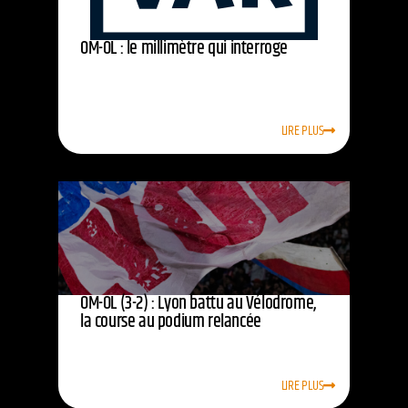
OM-OL : le millimètre qui interroge
LIRE PLUS
OM-OL (3-2) : Lyon battu au Vélodrome,
la course au podium relancée
LIRE PLUS