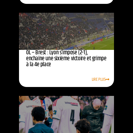
OL – Brest : Lyon s’impose (2-1),
enchaîne une sixième victoire et grimpe
à la 4e place
LIRE PLUS