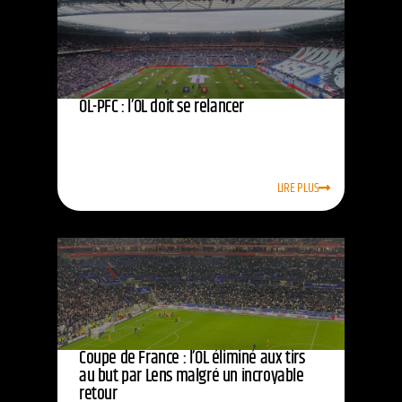
OL-PFC : l’OL doit se relancer
LIRE PLUS
Coupe de France : l’OL éliminé aux tirs
au but par Lens malgré un incroyable
retour