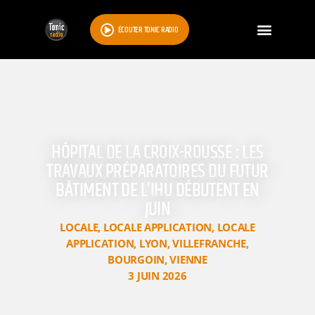
ÉCOUTER TONIC RADIO
HÔPITAL DE LA CROIX-ROUSSE : LES
TRAVAUX PRÉPARATOIRES DU FUTUR
BÂTIMENT DE L’IHU DÉBUTENT EN
JUIN
LOCALE
,
LOCALE APPLICATION
,
LOCALE
APPLICATION
,
LYON
,
VILLEFRANCHE
,
BOURGOIN
,
VIENNE
3 JUIN 2026