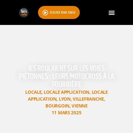
ÉCOUTER TONIC RADIO
ILS ROULAIENT SUR LES VOIES
PIÉTONNES : LEURS MOTOCROSS À LA
FOURRIÈRE
LOCALE
,
LOCALE APPLICATION
,
LOCALE
APPLICATION
,
LYON
,
VILLEFRANCHE
,
BOURGOIN
,
VIENNE
11 MARS 2025