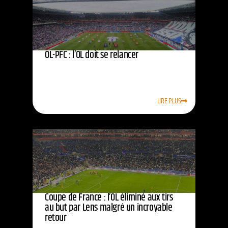
OL-PFC : l’OL doit se relancer
LIRE PLUS
Coupe de France : l’OL éliminé aux tirs
au but par Lens malgré un incroyable
retour