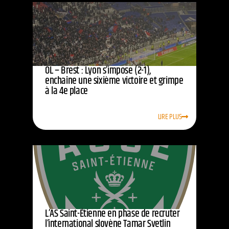
OL – Brest : Lyon s’impose (2-1),
enchaîne une sixième victoire et grimpe
à la 4e place
LIRE PLUS
L’AS Saint-Étienne en phase de recruter
l’international slovène Tamar Svetlin