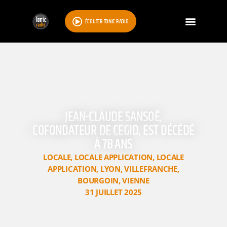
ÉCOUTER TONIC RADIO
JEAN-CLAUDE SANSOË,
COFONDATEUR DE CEGID, EST DÉCÉDÉ
À 78 ANS
LOCALE
,
LOCALE APPLICATION
,
LOCALE
APPLICATION
,
LYON
,
VILLEFRANCHE
,
BOURGOIN
,
VIENNE
31 JUILLET 2025