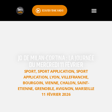
ÉCOUTER TONIC RADIO
JO DE MILAN-CORTINA : LA JOURNÉE
DU MERCREDI 11 FÉVRIER
SPORT
,
SPORT APPLICATION
,
SPORT
APPLICATION
,
LYON
,
VILLEFRANCHE
,
BOURGOIN
,
VIENNE
,
CHALON
,
SAINT-
ETIENNE
,
GRENOBLE
,
AVIGNON
,
MARSEILLE
11 FÉVRIER 2026