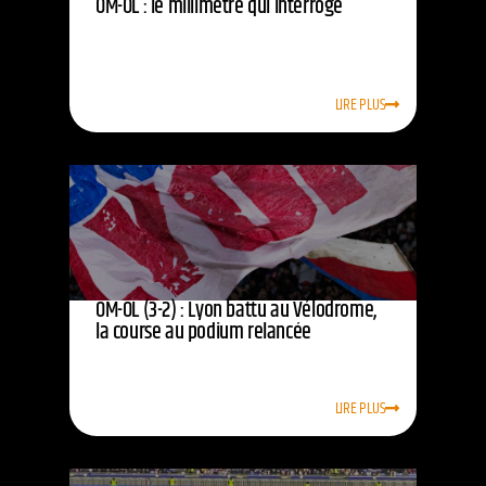
OM-OL : le millimètre qui interroge
LIRE PLUS
OM-OL (3-2) : Lyon battu au Vélodrome,
la course au podium relancée
LIRE PLUS