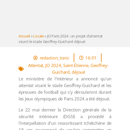
Accueil
»
Locale
»
JO Paris 2024 : un projet d’attentat
visant le stade Geoffrey-Guichard déjoué
redaction_tonic
16:01
Attentat
,
JO 2024
,
Saint-Étienne
,
Geoffrey-
Guichard
,
déjoué
Le ministère de l'Intérieur a annoncé qu'un
attentat visant le stade Geoffrey-Guichard et les
épreuves de football qui s'y dérouleront durant
les Jeux olympiques de Paris 2024 a été déjoué.
Le 22 mai dernier la Direction générale de la
sécurité intérieure (DGSI) a procédé à
l'interpellation d'un ressortissant tchétchène de
18 ans soupçonné de vouloir commettre un