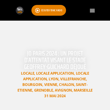
ÉCOUTER TONIC RADIO
JO PARIS 2024 : UN PROJET
D’ATTENTAT VISANT LE STADE
GEOFFREY-GUICHARD DÉJOUÉ
LOCALE
,
LOCALE APPLICATION
,
LOCALE
APPLICATION
,
LYON
,
VILLEFRANCHE
,
BOURGOIN
,
VIENNE
,
CHALON
,
SAINT-
ETIENNE
,
GRENOBLE
,
AVIGNON
,
MARSEILLE
31 MAI 2024