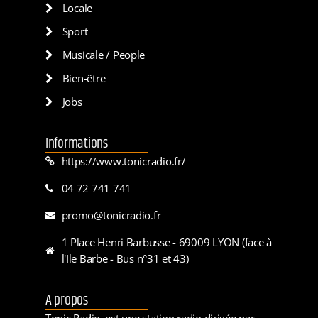
Locale
Sport
Musicale / People
Bien-être
Jobs
Informations
https://www.tonicradio.fr/
04 72 741 741
promo@tonicradio.fr
1 Place Henri Barbusse - 69009 LYON (face à
l'Ile Barbe - Bus n°31 et 43)
A propos
Tonic Radio, est une station radio dirigée par