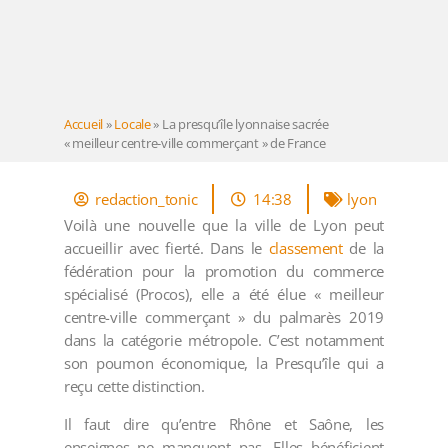
Accueil
»
Locale
»
La presqu’île lyonnaise sacrée
« meilleur centre-ville commerçant » de France
redaction_tonic
14:38
lyon
Voilà une nouvelle que la ville de Lyon peut
accueillir avec fierté. Dans le
classement
de la
fédération pour la promotion du commerce
spécialisé (Procos), elle a été élue « meilleur
centre-ville commerçant » du palmarès 2019
dans la catégorie métropole. C’est notamment
son poumon économique, la Presqu’île qui a
reçu cette distinction.
Il faut dire qu’entre Rhône et Saône, les
enseignes ne manquent pas. Elles bénéficient