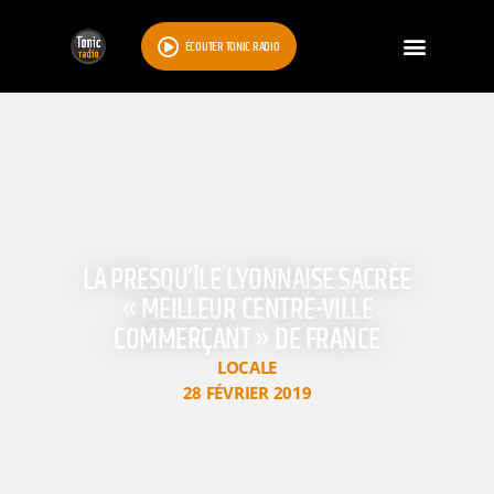
ÉCOUTER TONIC RADIO
LA PRESQU’ÎLE LYONNAISE SACRÉE
« MEILLEUR CENTRE-VILLE
COMMERÇANT » DE FRANCE
LOCALE
28 FÉVRIER 2019