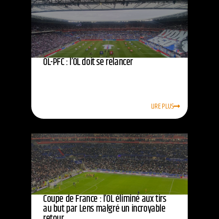
OL-PFC : l’OL doit se relancer
LIRE PLUS
Coupe de France : l’OL éliminé aux tirs
au but par Lens malgré un incroyable
retour