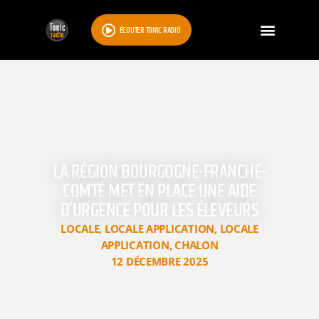
ÉCOUTER TONIC RADIO
LA RÉGION BOURGOGNE-FRANCHE-
COMTÉ MET EN PLACE UNE AIDE
D’URGENCE POUR LES ÉLEVEURS
LOCALE
,
LOCALE APPLICATION
,
LOCALE
APPLICATION
,
CHALON
12 DÉCEMBRE 2025