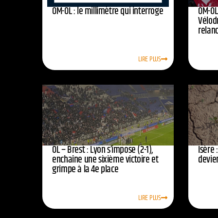
OM-OL : le millimètre qui interroge
OM-OL 
Vélod
relan
LIRE PLUS
OL – Brest : Lyon s’impose (2-1),
Isère 
enchaîne une sixième victoire et
devie
grimpe à la 4e place
LIRE PLUS