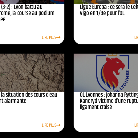
(3-2) : Lyon battu au
Ligue Europa : ce sera le Cel
rome, la course au podium
Vigo en 1/8e pour l’OL
cée
LIRE PLUS
LI
: la situation des cours d’eau
OL Lyonnes : Johanna Ryttin
nt alarmante
Kaneryd victime d’une rupt
ligament croisé
LIRE PLUS
LI