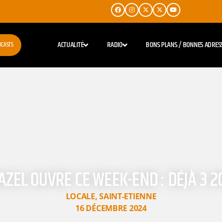
ACTUALITÉ
RADIO
BONS PLANS / BONNES ADRES
DCASTS
ZEL OUVRE CE WEEK-END : DÉJÀ 3 2
LOCALE
,
SAINT-ETIENNE
16 DÉCEMBRE 2024