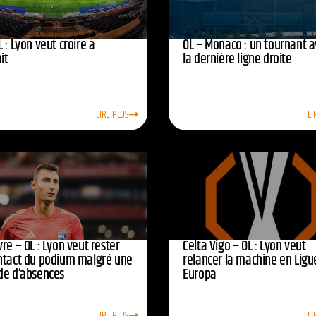
 : Lyon veut croire à
OL – Monaco : un tournant 
oit
la dernière ligne droite
LIRE PLUS
LI
re – OL : Lyon veut rester
Celta Vigo – OL : Lyon veut
ntact du podium malgré une
relancer la machine en Ligu
de d’absences
Europa
LIRE PLUS
LI