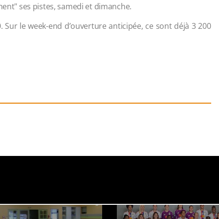
ement" ses pistes, samedi et dimanche.
. Sur le week-end d’ouverture anticipée, ce sont déjà 3 200