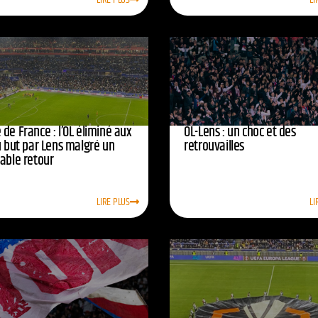
de France : l’OL éliminé aux
OL-Lens : un choc et des
u but par Lens malgré un
retrouvailles
yable retour
LIRE PLUS
LI