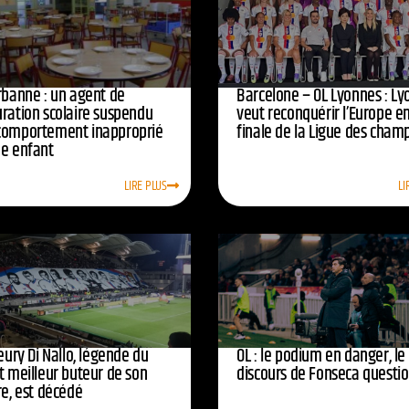
urbanne : un agent de
Barcelone – OL Lyonnes : Ly
uration scolaire suspendu
veut reconquérir l’Europe e
comportement inapproprié
finale de la Ligue des cham
ne enfant
LIRE PLUS
LI
leury Di Nallo, légende du
OL : le podium en danger, le
t meilleur buteur de son
discours de Fonseca questi
re, est décédé