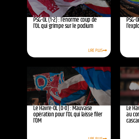
PSG-OL (1-2) : l’énorme coup de
PSG-OL
l’OL qui grimpe sur le podium
l’expl
LIRE PLUS
Le Havre-OL (0-0) : Mauvaise
Le Hav
opération pour l’OL qui laisse filer
au co
l’OM
casca
LIRE PLUS