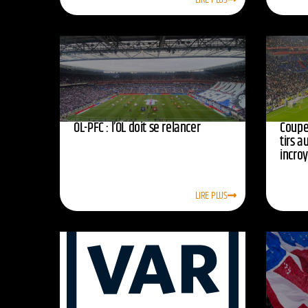
OL-PFC : l’OL doit se relancer
Coupe 
tirs a
incro
LIRE PLUS