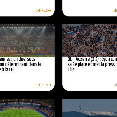
LIRE PLUS
LI
ennes : un duel sous
OL – Auxerre (3-2) : Lyon co
ion déterminant dans la
sa 3e place et met la pressi
 à la LDC
Lille
LIRE PLUS
LI