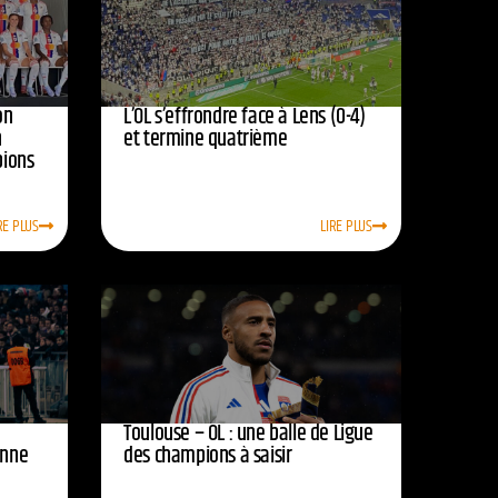
on
L’OL s’effrondre face à Lens (0-4)
n
et termine quatrième
pions
RE PLUS
LIRE PLUS
Toulouse – OL : une balle de Ligue
onne
des champions à saisir