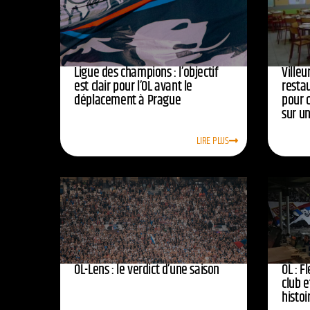
Ligue des champions : l’objectif
Ville
est clair pour l’OL avant le
resta
déplacement à Prague
pour 
sur u
LIRE PLUS
OL-Lens : le verdict d’une saison
OL : F
club e
histoi