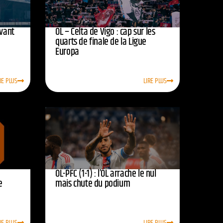
avant
OL – Celta de Vigo : cap sur les
quarts de finale de la Ligue
Europa
RE PLUS
LIRE PLUS
OL-PFC (1-1) : l’OL arrache le nul
e
mais chute du podium
RE PLUS
LIRE PLUS