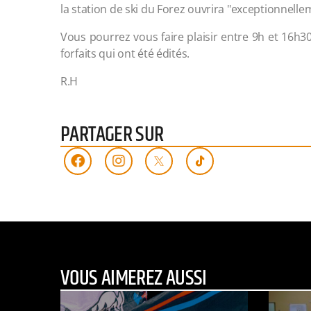
la station de ski du Forez ouvrira "exceptionnell
Vous pourrez vous faire plaisir entre 9h et 16h30
forfaits qui ont été édités.
R.H
PARTAGER SUR
VOUS AIMEREZ AUSSI