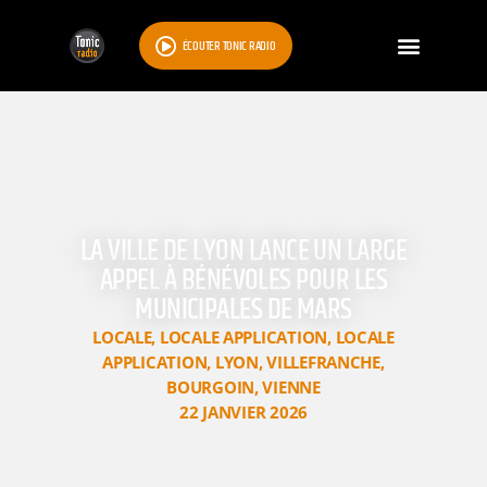
ÉCOUTER TONIC RADIO
LA VILLE DE LYON LANCE UN LARGE
APPEL À BÉNÉVOLES POUR LES
MUNICIPALES DE MARS
LOCALE
,
LOCALE APPLICATION
,
LOCALE
APPLICATION
,
LYON
,
VILLEFRANCHE
,
BOURGOIN
,
VIENNE
22 JANVIER 2026