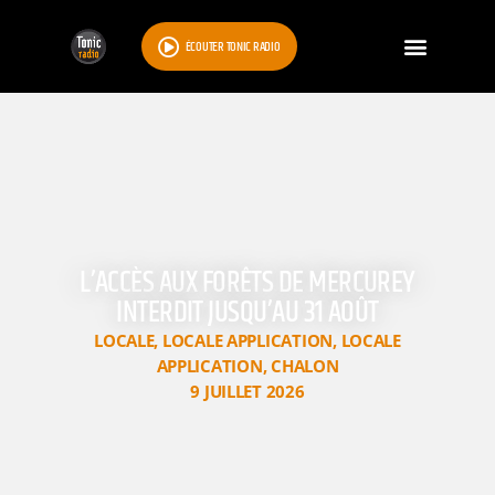
ÉCOUTER TONIC RADIO
L’ACCÈS AUX FORÊTS DE MERCUREY
INTERDIT JUSQU’AU 31 AOÛT
LOCALE
,
LOCALE APPLICATION
,
LOCALE
APPLICATION
,
CHALON
9 JUILLET 2026