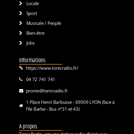
Locale
Sport
Musicale / People
Bien-être
Jobs
Informations
https://www.tonicradio.fr/
04 72 741 741
promo@tonicradio.fr
1 Place Henri Barbusse - 69009 LYON (face à
l'Ile Barbe - Bus n°31 et 43)
A propos
Tonic Radio, est une station radio dirigée par