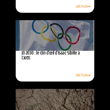
LIRE PLUS
JO 2030 : le clin d’œil d’Isaac-Sibille à
Ciotti
LIRE PLUS