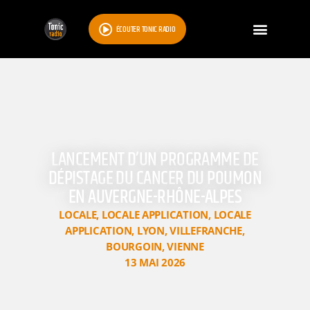
ÉCOUTER TONIC RADIO
LANCEMENT D’UN PROGRAMME DE
DÉPISTAGE DU CANCER DU POUMON
EN AUVERGNE-RHÔNE-ALPES
LOCALE
,
LOCALE APPLICATION
,
LOCALE
APPLICATION
,
LYON
,
VILLEFRANCHE
,
BOURGOIN
,
VIENNE
13 MAI 2026