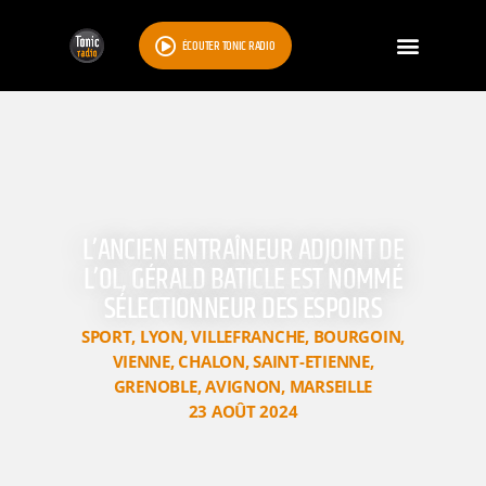
ÉCOUTER TONIC RADIO
L’ANCIEN ENTRAÎNEUR ADJOINT DE
L’OL, GÉRALD BATICLE EST NOMMÉ
SÉLECTIONNEUR DES ESPOIRS
SPORT
,
LYON
,
VILLEFRANCHE
,
BOURGOIN
,
VIENNE
,
CHALON
,
SAINT-ETIENNE
,
GRENOBLE
,
AVIGNON
,
MARSEILLE
23 AOÛT 2024