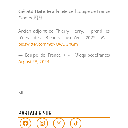
𝗚𝗲́𝗿𝗮𝗹𝗱 𝗕𝗮𝘁𝗶𝗰𝗹𝗲 à la tête de l’Equipe de France
Espoirs 🇫🇷
Ancien adjoint de Thierry Henry, il prend les
rênes des Bleuets jusqu'en 2025 ✍️
pic.twitter.com/9cNQwUGhGm
— Equipe de France ⭐⭐ (@equipedefrance)
August 23, 2024
ML
PARTAGER SUR