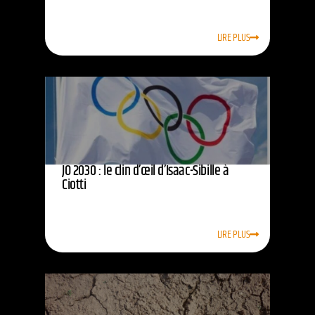
LIRE PLUS
JO 2030 : le clin d’œil d’Isaac-Sibille à
Ciotti
LIRE PLUS