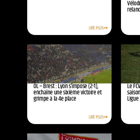
Vélod
relan
LIRE PLUS
OL – Brest : Lyon s’impose (2-1),
Le FCV
enchaîne une sixième victoire et
saison
grimpe à la 4e place
Ligue 
LIRE PLUS