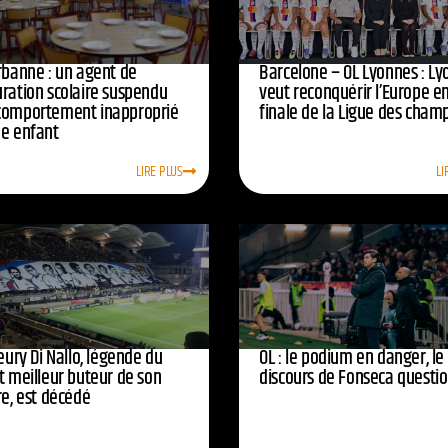
urbanne : un agent de
Barcelone – OL Lyonnes : Ly
uration scolaire suspendu
veut reconquérir l’Europe e
comportement inapproprié
finale de la Ligue des cham
ne enfant
LIRE PLUS
LI
leury Di Nallo, légende du
OL : le podium en danger, le
t meilleur buteur de son
discours de Fonseca questi
re, est décédé