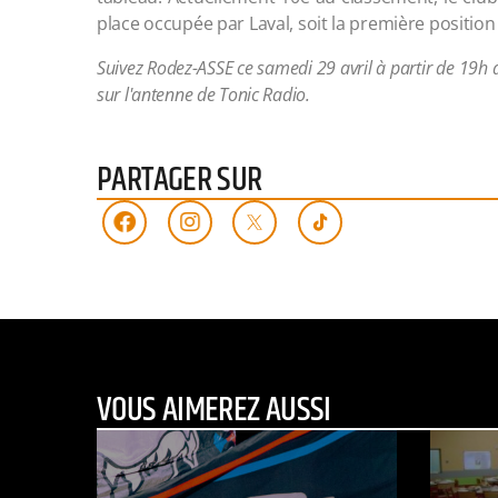
place occupée par Laval, soit la première position
Suivez Rodez-ASSE ce samedi 29 avril à partir de 19h 
sur l'antenne de Tonic Radio.
PARTAGER SUR
VOUS AIMEREZ AUSSI