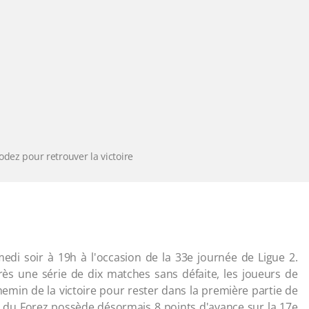
odez pour retrouver la victoire
edi soir à 19h à l'occasion de la 33e journée de Ligue 2.
rès une série de dix matches sans défaite, les joueurs de
hemin de la victoire pour rester dans la première partie de
b du Forez possède désormais 8 points d'avance sur la 17e