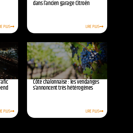
dans l’ancien garage Citroën
RE PLUS
LIRE PLUS
afic
Côte chalonnaise : les vendanges
-end
s’annoncent très hétérogènes
RE PLUS
LIRE PLUS