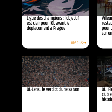
Ligue des champions : l’objectif
Ville
est clair pour l’OL avant le
resta
déplacement à Prague
pour 
sur u
LIRE PLUS
OL-Lens : le verdict d’une saison
OL : F
club e
histoi