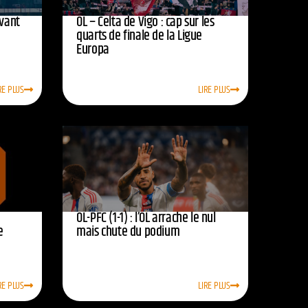
avant
OL – Celta de Vigo : cap sur les
quarts de finale de la Ligue
Europa
RE PLUS
LIRE PLUS
OL-PFC (1-1) : l’OL arrache le nul
e
mais chute du podium
RE PLUS
LIRE PLUS