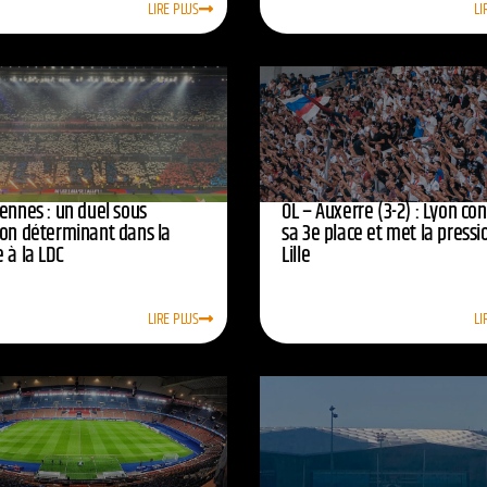
LIRE PLUS
LI
ennes : un duel sous
OL – Auxerre (3-2) : Lyon co
ion déterminant dans la
sa 3e place et met la pressi
 à la LDC
Lille
LIRE PLUS
LI