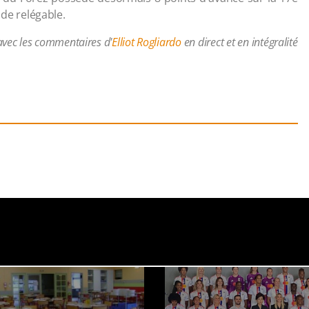
 de relégable.
avec les commentaires d'
Elliot Rogliardo
en direct et en intégralité