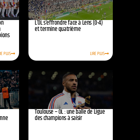
on
L’OL s’effrondre face à Lens (0-4)
n
et termine quatrième
pions
RE PLUS
LIRE PLUS
Toulouse – OL : une balle de Ligue
onne
des champions à saisir