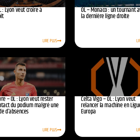
 : Lyon veut croire à
OL – Monaco : un tournant 
oit
la dernière ligne droite
LIRE PLUS
LI
re – OL : Lyon veut rester
Celta Vigo – OL : Lyon veut
ntact du podium malgré une
relancer la machine en Ligu
de d’absences
Europa
LIRE PLUS
LI