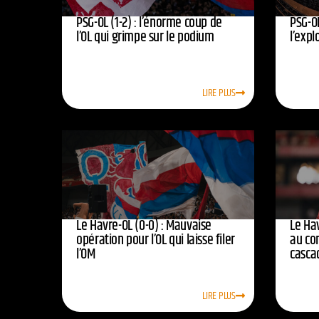
PSG-OL (1-2) : l’énorme coup de
PSG-OL
l’OL qui grimpe sur le podium
l’expl
LIRE PLUS
Le Havre-OL (0-0) : Mauvaise
Le Hav
opération pour l’OL qui laisse filer
au co
l’OM
casca
LIRE PLUS