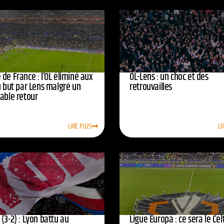
de France : l’OL éliminé aux
OL-Lens : un choc et des
u but par Lens malgré un
retrouvailles
yable retour
LIRE PLUS
LI
(3-2) : Lyon battu au
Ligue Europa : ce sera le Cel