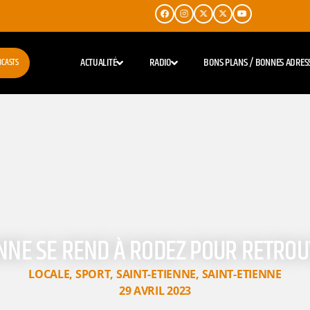
ACTUALITÉ
RADIO
BONS PLANS / BONNES ADRES
DCASTS
ENNE SE REND À RODEZ POUR RETROU
LOCALE
,
SPORT
,
SAINT-ETIENNE
,
SAINT-ETIENNE
29 AVRIL 2023