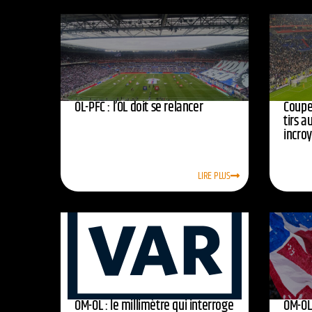
OL-PFC : l’OL doit se relancer
Coupe 
tirs a
incro
LIRE PLUS
OM-OL : le millimètre qui interroge
OM-OL 