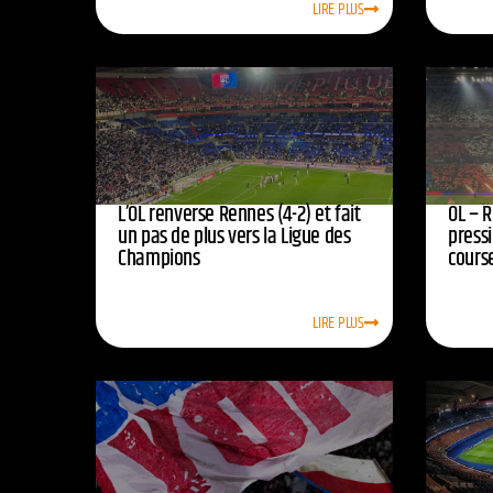
LIRE PLUS
L’OL renverse Rennes (4-2) et fait
OL – R
un pas de plus vers la Ligue des
press
Champions
course
LIRE PLUS