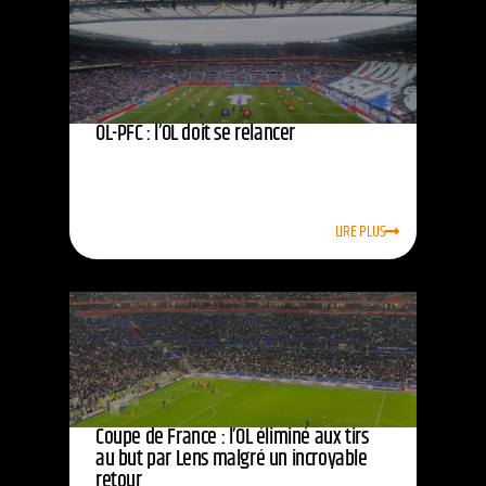
OL-PFC : l’OL doit se relancer
LIRE PLUS
Coupe de France : l’OL éliminé aux tirs
au but par Lens malgré un incroyable
retour