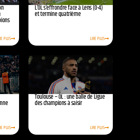
on
L’OL s’effrondre face à Lens (0-4)
n
et termine quatrième
pions
RE PLUS
LIRE PLUS
Toulouse – OL : une balle de Ligue
onne
des champions à saisir
RE PLUS
LIRE PLUS