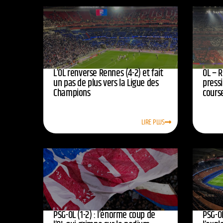
L’OL renverse Rennes (4-2) et fait
OL – R
un pas de plus vers la Ligue des
press
Champions
course
LIRE PLUS
PSG-OL (1-2) : l’énorme coup de
PSG-OL