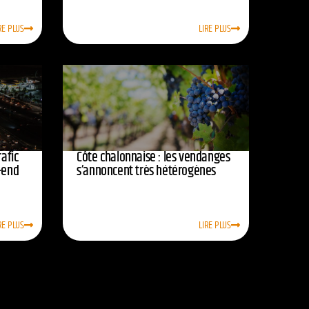
RE PLUS
LIRE PLUS
afic
Côte chalonnaise : les vendanges
-end
s’annoncent très hétérogènes
RE PLUS
LIRE PLUS