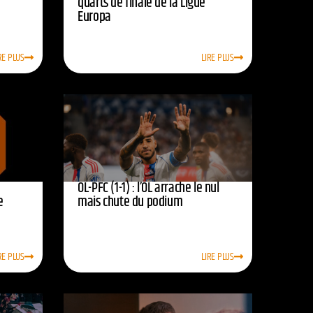
quarts de finale de la Ligue
Europa
RE PLUS
LIRE PLUS
OL-PFC (1-1) : l’OL arrache le nul
e
mais chute du podium
RE PLUS
LIRE PLUS