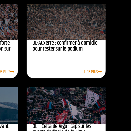
nforte
OL-Auxerre : confirmer à domicile
on sur
pour rester sur le podium
RE PLUS
LIRE PLUS
avant
OL – Celta de Vigo : cap sur les