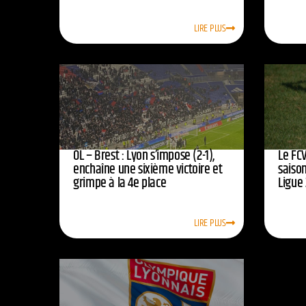
LIRE PLUS
OL – Brest : Lyon s’impose (2-1),
Le FCV
enchaîne une sixième victoire et
saison
grimpe à la 4e place
Ligue 
LIRE PLUS