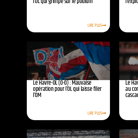
l’OL qui grimpe sur le podium
l’expl
LIRE PLUS
Le Havre-OL (0-0) : Mauvaise
Le Hav
opération pour l’OL qui laisse filer
au co
l’OM
casca
LIRE PLUS