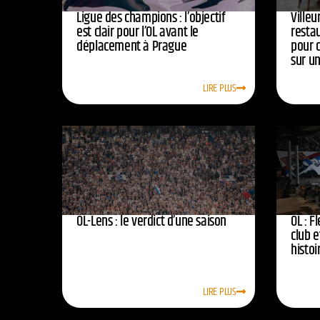
Ligue des champions : l’objectif
Ville
est clair pour l’OL avant le
resta
déplacement à Prague
pour 
sur u
LIRE PLUS
OL-Lens : le verdict d’une saison
OL : F
club e
histoi
LIRE PLUS