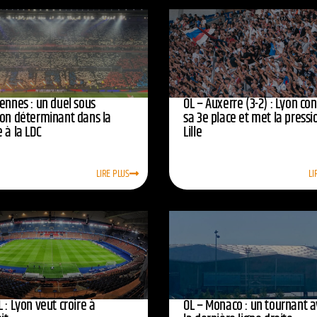
ennes : un duel sous
OL – Auxerre (3-2) : Lyon co
ion déterminant dans la
sa 3e place et met la pressi
 à la LDC
Lille
LIRE PLUS
LI
 : Lyon veut croire à
OL – Monaco : un tournant 