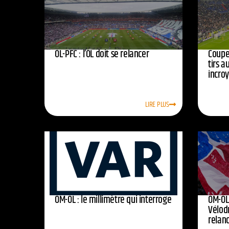
OL-PFC : l’OL doit se relancer
Coupe 
tirs a
incro
LIRE PLUS
OM-OL : le millimètre qui interroge
OM-OL 
Vélod
relan