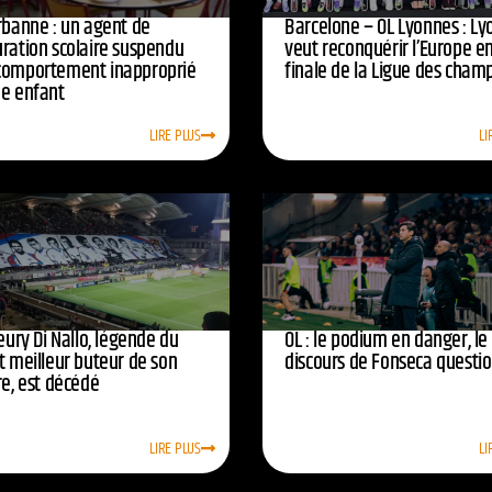
urbanne : un agent de
Barcelone – OL Lyonnes : Ly
uration scolaire suspendu
veut reconquérir l’Europe e
comportement inapproprié
finale de la Ligue des cham
ne enfant
LIRE PLUS
LI
leury Di Nallo, légende du
OL : le podium en danger, le
t meilleur buteur de son
discours de Fonseca questi
re, est décédé
LIRE PLUS
LI