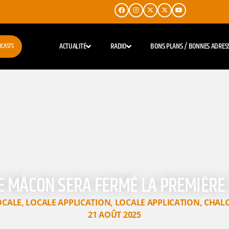
ACTUALITÉ
RADIO
BONS PLANS / BONNES ADRES
DCASTS
DE MÂCON SERA FERMÉ LA PREMIÈRE
OCALE
,
LOCALE APPLICATION
,
LOCALE APPLICATION
,
CHAL
21 AOÛT 2025