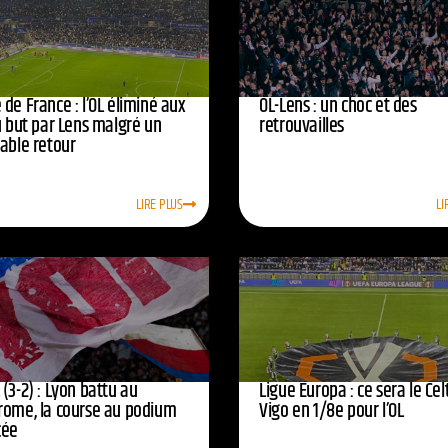
de France : l’OL éliminé aux
OL-Lens : un choc et des
u but par Lens malgré un
retrouvailles
yable retour
LIRE PLUS
LI
(3-2) : Lyon battu au
Ligue Europa : ce sera le Cel
rome, la course au podium
Vigo en 1/8e pour l’OL
cée