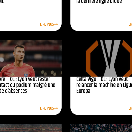
oit
la dernière ligne droite
LIRE PLUS
LI
re – OL : Lyon veut rester
Celta Vigo – OL : Lyon veut
ntact du podium malgré une
relancer la machine en Ligu
de d’absences
Europa
LIRE PLUS
LI