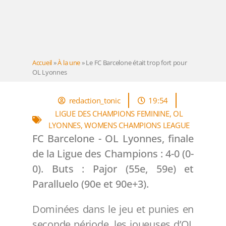
Accueil
»
À la une
»
Le FC Barcelone était trop fort pour
OL Lyonnes
redaction_tonic
19:54
LIGUE DES CHAMPIONS FEMININE
,
OL
LYONNES
,
WOMENS CHAMPIONS LEAGUE
FC Barcelone - OL Lyonnes, finale
de la Ligue des Champions : 4-0 (0-
0). Buts : Pajor (55e, 59e)
et
Paralluelo (90e et 90e+3).
Dominées dans le jeu et punies en
seconde période, les joueuses d’OL