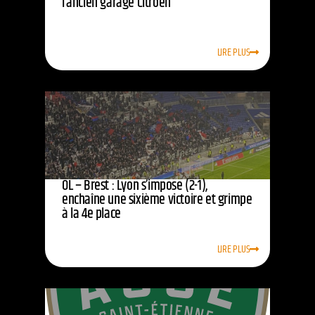
l’ancien garage Citroën
LIRE PLUS
OL – Brest : Lyon s’impose (2-1),
enchaîne une sixième victoire et grimpe
à la 4e place
LIRE PLUS