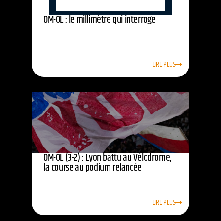
OM-OL : le millimètre qui interroge
LIRE PLUS
OM-OL (3-2) : Lyon battu au Vélodrome,
la course au podium relancée
LIRE PLUS