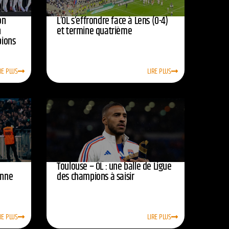
on
L’OL s’effrondre face à Lens (0-4)
n
et termine quatrième
pions
RE PLUS
LIRE PLUS
Toulouse – OL : une balle de Ligue
onne
des champions à saisir
RE PLUS
LIRE PLUS