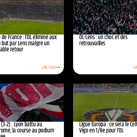
de France : l’OL éliminé aux
OL-Lens : un choc et des
u but par Lens malgré un
retrouvailles
yable retour
LIRE PLUS
LI
(3-2) : Lyon battu au
Ligue Europa : ce sera le Cel
rome, la course au podium
Vigo en 1/8e pour l’OL
cée