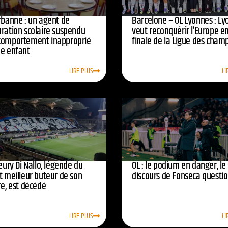
urbanne : un agent de
Barcelone – OL Lyonnes : Ly
uration scolaire suspendu
veut reconquérir l’Europe e
comportement inapproprié
finale de la Ligue des cham
ne enfant
LIRE PLUS
LI
leury Di Nallo, légende du
OL : le podium en danger, le
t meilleur buteur de son
discours de Fonseca questi
re, est décédé
LIRE PLUS
LI