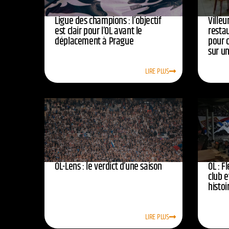
Ligue des champions : l’objectif
Ville
est clair pour l’OL avant le
resta
déplacement à Prague
pour 
sur u
LIRE PLUS
OL-Lens : le verdict d’une saison
OL : F
club e
histoi
LIRE PLUS