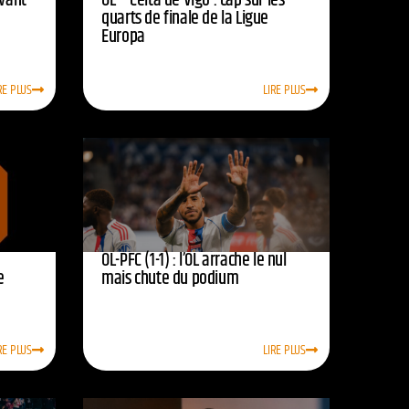
avant
OL – Celta de Vigo : cap sur les
quarts de finale de la Ligue
Europa
RE PLUS
LIRE PLUS
OL-PFC (1-1) : l’OL arrache le nul
e
mais chute du podium
RE PLUS
LIRE PLUS