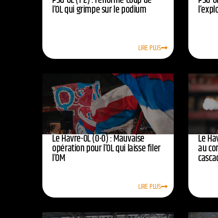
PSG-OL (1-2) : l’énorme coup de
PSG-OL
l’OL qui grimpe sur le podium
l’expl
LIRE PLUS
Le Havre-OL (0-0) : Mauvaise
Le Hav
opération pour l’OL qui laisse filer
au co
l’OM
casca
LIRE PLUS