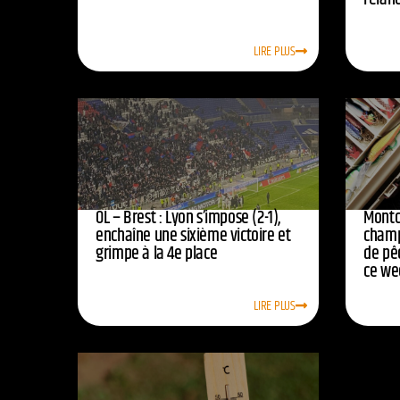
LIRE PLUS
OL – Brest : Lyon s’impose (2-1),
Montc
enchaîne une sixième victoire et
champ
grimpe à la 4e place
de pê
ce we
LIRE PLUS