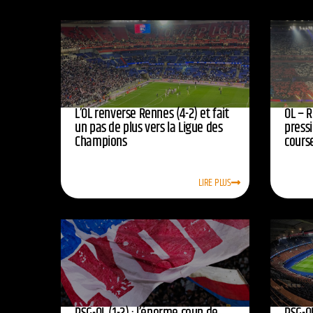
L’OL renverse Rennes (4-2) et fait
OL – R
un pas de plus vers la Ligue des
press
Champions
course
LIRE PLUS