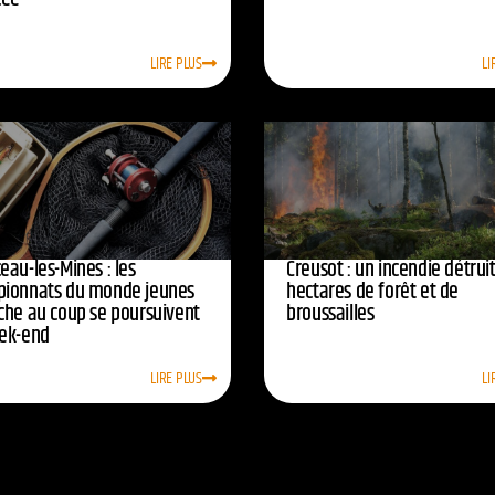
LIRE PLUS
LI
eau-les-Mines : les
Creusot : un incendie détruit
ionnats du monde jeunes
hectares de forêt et de
che au coup se poursuivent
broussailles
ek-end
LIRE PLUS
LI