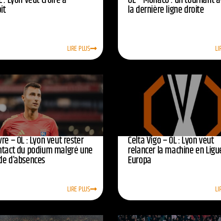
 : Lyon veut croire à
OL – Monaco : un tournant 
oit
la dernière ligne droite
LIRE PLUS
LI
re – OL : Lyon veut rester
Celta Vigo – OL : Lyon veut
ntact du podium malgré une
relancer la machine en Ligu
de d’absences
Europa
LIRE PLUS
LI