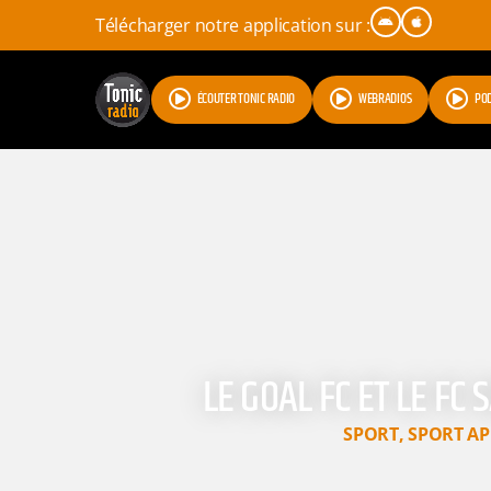
Télécharger notre application sur :
ÉCOUTER TONIC RADIO
WEBRADIOS
PO
LE GOAL FC ET LE F
SPORT
,
SPORT AP