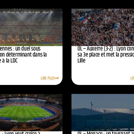
ennes : un duel sous
OL – Auxerre (3-2) : Lyon co
ion déterminant dans la
sa 3e place et met la pressi
 à la LDC
Lille
LIRE PLUS
LI