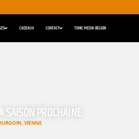
SES
CADEAUX
CONTACT
TONIC MEDIA RÉGION
LA SAISON PROCHAINE
OURGOIN
,
VIENNE