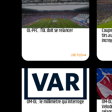
OL-PFC : l’OL doit se relancer
Coupe 
tirs a
incro
LIRE PLUS
OM-OL : le millimètre qui interroge
OM-OL 
Vélod
relan