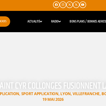
ACTUALITÉ
RADIO
BONS PLANS / BONNES ADRES
DCASTS
C SAINT CYR COLLONGES FUSIONNENT 
PLICATION
,
SPORT APPLICATION
,
LYON
,
VILLEFRANCHE
,
B
19 MAI 2026