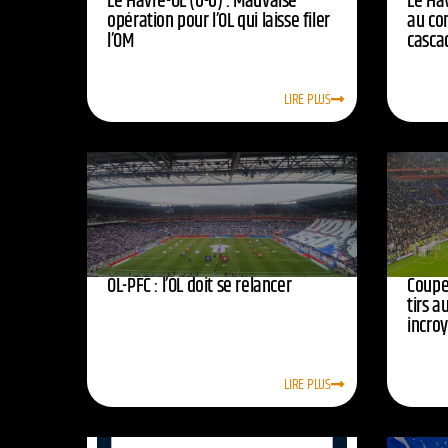
Le Havre-OL (0-0) : Mauvaise
Le Hav
opération pour l’OL qui laisse filer
au co
l’OM
casca
LIRE PLUS
OL-PFC : l’OL doit se relancer
Coupe 
tirs a
incro
LIRE PLUS