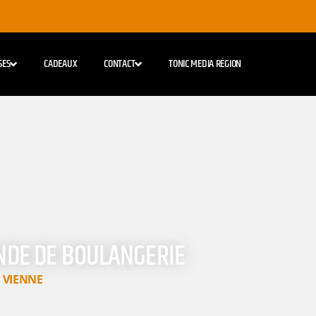
SES
CADEAUX
CONTACT
TONIC MEDIA RÉGION
ONDE DE BOULANGERIE
,
VIENNE