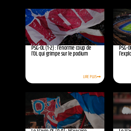
PSG-OL (1-2) : l’énorme coup de
PSG-OL
l’OL qui grimpe sur le podium
l’expl
LIRE PLUS