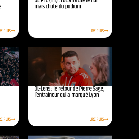
OL-PFC (1-1) : l’OL arrache le nul
e
mais chute du podium
RE PLUS
LIRE PLUS
OL-Lens : le retour de Pierre Sage,
l’entraîneur qui a marqué Lyon
RE PLUS
LIRE PLUS