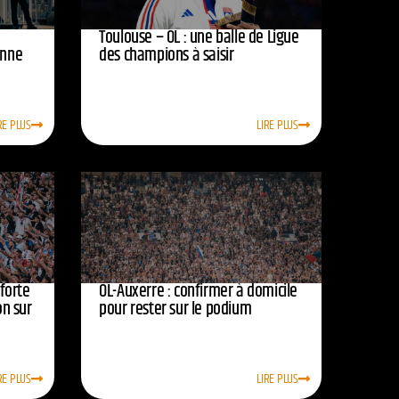
Toulouse – OL : une balle de Ligue
onne
des champions à saisir
RE PLUS
LIRE PLUS
nforte
OL-Auxerre : confirmer à domicile
on sur
pour rester sur le podium
RE PLUS
LIRE PLUS