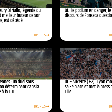
leury Di Nallo, légende du
OL : le podium en danger, le
t meilleur buteur de son
discours de Fonseca questi
re, est décédé
LIRE PLUS
LI
ennes : un duel sous
OL – Auxerre (3-2) : Lyon co
ion déterminant dans la
sa 3e place et met la pressi
 à la LDC
Lille
LIRE PLUS
LI