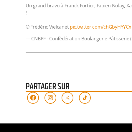
Un grand bravo à Franck Fortier, Fabien Nolay, Xa
!
© Frédéric Vielcanet
pic.twitter.com/chGbyHYYCx
— CNBPF - Confédération Boulangerie Pâtisserie
PARTAGER SUR