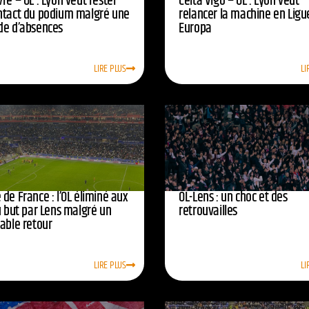
re – OL : Lyon veut rester
Celta Vigo – OL : Lyon veut
ntact du podium malgré une
relancer la machine en Ligu
de d’absences
Europa
LIRE PLUS
LI
de France : l’OL éliminé aux
OL-Lens : un choc et des
u but par Lens malgré un
retrouvailles
yable retour
LIRE PLUS
LI