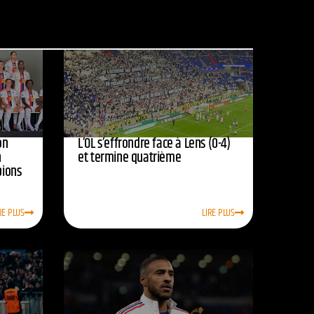
on
L’OL s’effrondre face à Lens (0-4)
n
et termine quatrième
pions
RE PLUS
LIRE PLUS