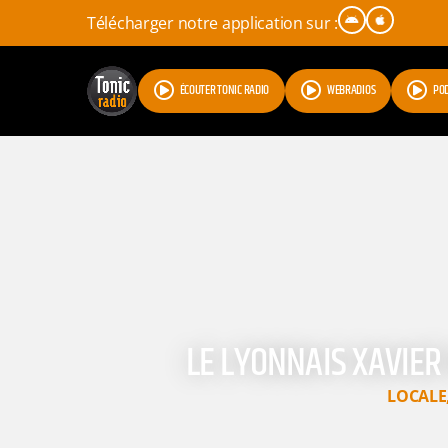
Télécharger notre application sur :
ÉCOUTER TONIC RADIO
WEBRADIOS
PO
LE LYONNAIS XAVIER
LOCALE