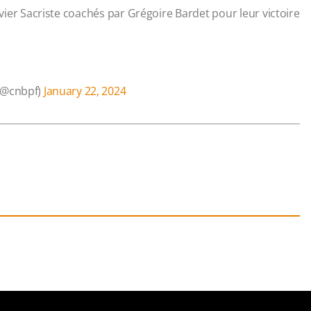
vier Sacriste coachés par Grégoire Bardet pour leur victoire
 (@cnbpf)
January 22, 2024