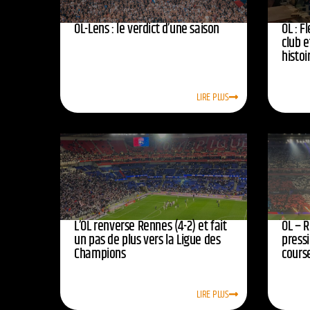
OL-Lens : le verdict d’une saison
OL : F
club e
histoi
LIRE PLUS
L’OL renverse Rennes (4-2) et fait
OL – R
un pas de plus vers la Ligue des
press
Champions
course
LIRE PLUS