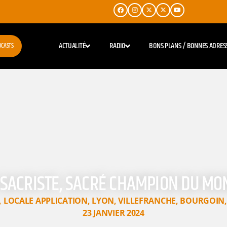
ACTUALITÉ
RADIO
BONS PLANS / BONNES ADRES
DCASTS
 SACRISTE, SACRÉ CHAMPION DU M
,
LOCALE APPLICATION
,
LYON
,
VILLEFRANCHE
,
BOURGOIN
23 JANVIER 2024