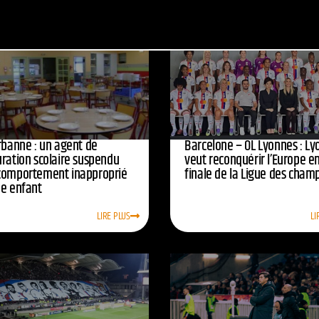
urbanne : un agent de
Barcelone – OL Lyonnes : Ly
uration scolaire suspendu
veut reconquérir l’Europe e
comportement inapproprié
finale de la Ligue des cham
ne enfant
LIRE PLUS
LI