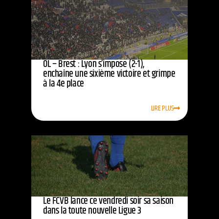
OL – Brest : Lyon s’impose (2-1),
enchaîne une sixième victoire et grimpe
à la 4e place
LIRE PLUS
Le FCVB lance ce vendredi soir sa saison
dans la toute nouvelle Ligue 3