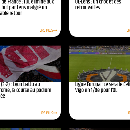
de France : l’OL éliminé aux
OL-Lens : un choc et des
u but par Lens malgré un
retrouvailles
yable retour
LIRE PLUS
LI
(3-2) : Lyon battu au
Ligue Europa : ce sera le Cel
rome, la course au podium
Vigo en 1/8e pour l’OL
cée
LIRE PLUS
LI