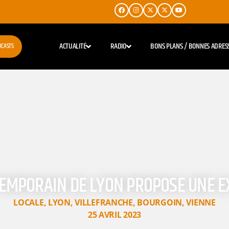
ACTUALITÉ
RADIO
BONS PLANS / BONNES ADRES
DCASTS
TEMPORAIN DE LYON PROPOSE UNE EX
LOCALE
,
LYON
,
VILLEFRANCHE
,
BOURGOIN
,
VIENNE
25 AVRIL 2023