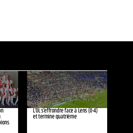
on
L’OL s’effrondre face à Lens (0-4)
n
et termine quatrième
pions