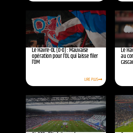
Le Havre-OL (0-0) : Mauvaise
Le Hav
opération pour l’OL qui laisse filer
au co
l’OM
casca
LIRE PLUS