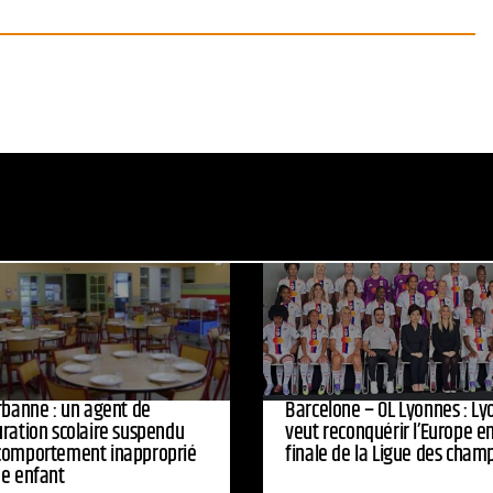
urbanne : un agent de
Barcelone – OL Lyonnes : Ly
uration scolaire suspendu
veut reconquérir l’Europe e
comportement inapproprié
finale de la Ligue des cham
ne enfant