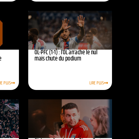
OL-PFC (1-1) : l’OL arrache le nul
e
mais chute du podium
RE PLUS
LIRE PLUS