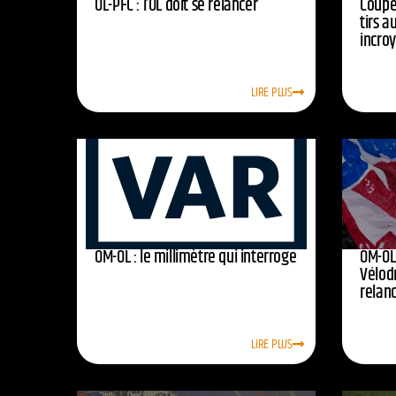
OL-PFC : l’OL doit se relancer
Coupe 
tirs a
incro
LIRE PLUS
OM-OL : le millimètre qui interroge
OM-OL 
Vélod
relan
LIRE PLUS