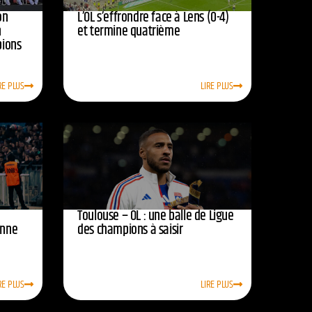
on
L’OL s’effrondre face à Lens (0-4)
n
et termine quatrième
pions
RE PLUS
LIRE PLUS
Toulouse – OL : une balle de Ligue
onne
des champions à saisir
RE PLUS
LIRE PLUS