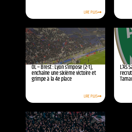
LIRE PLUS
OL – Brest : Lyon s’impose (2-1),
L’AS 
enchaîne une sixième victoire et
recrut
grimpe à la 4e place
Tamar
LIRE PLUS