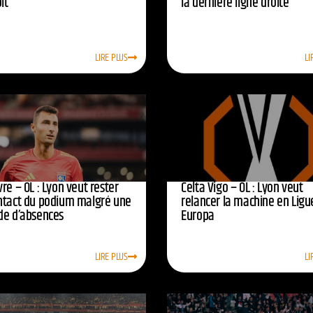
oit
la dernière ligne droite
LIRE PLUS
LI
re – OL : Lyon veut rester
Celta Vigo – OL : Lyon veut
ntact du podium malgré une
relancer la machine en Ligu
de d’absences
Europa
LIRE PLUS
LI