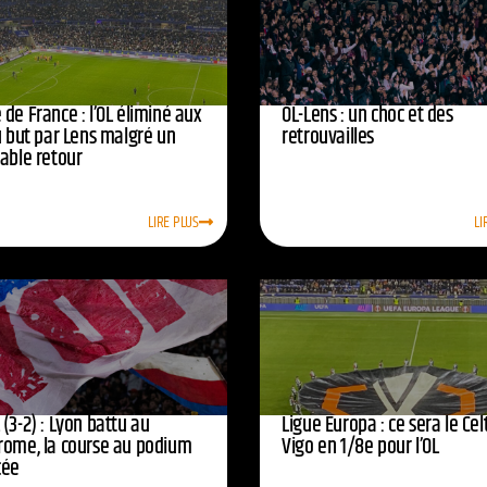
de France : l’OL éliminé aux
OL-Lens : un choc et des
u but par Lens malgré un
retrouvailles
yable retour
LIRE PLUS
LI
(3-2) : Lyon battu au
Ligue Europa : ce sera le Cel
rome, la course au podium
Vigo en 1/8e pour l’OL
cée