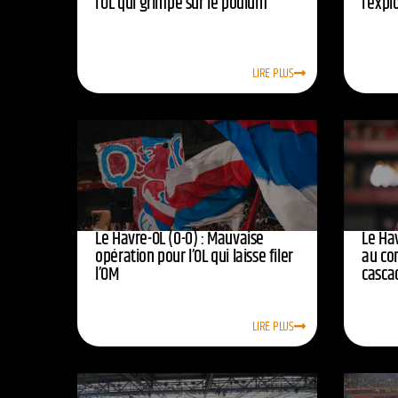
l’OL qui grimpe sur le podium
l’expl
LIRE PLUS
Le Havre-OL (0-0) : Mauvaise
Le Hav
opération pour l’OL qui laisse filer
au co
l’OM
casca
LIRE PLUS