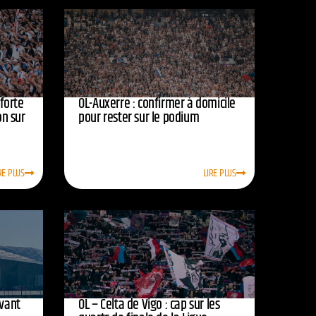
nforte
OL-Auxerre : confirmer à domicile
on sur
pour rester sur le podium
RE PLUS
LIRE PLUS
avant
OL – Celta de Vigo : cap sur les