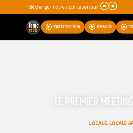
Télécharger notre application sur :
ÉCOUTER TONIC RADIO
WEBRADIOS
PO
LE PREMIER MEETING
LOCALE
,
LOCALE A