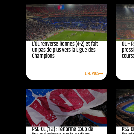
L’OL renverse Rennes (4-2) et fait
OL – R
un pas de plus vers la Ligue des
press
Champions
course
LIRE PLUS
PSG-OL (1-2) : l’énorme coup de
PSG-OL