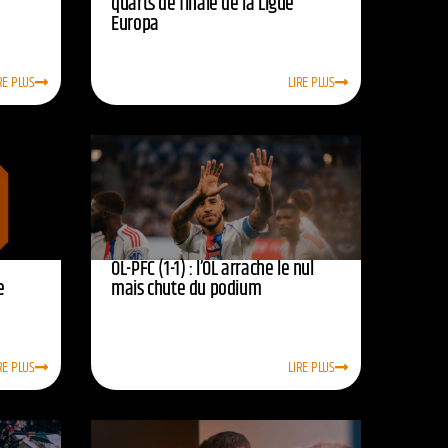
quarts de finale de la Ligue
Europa
RE PLUS
LIRE PLUS
OL-PFC (1-1) : l’OL arrache le nul
e
mais chute du podium
RE PLUS
LIRE PLUS