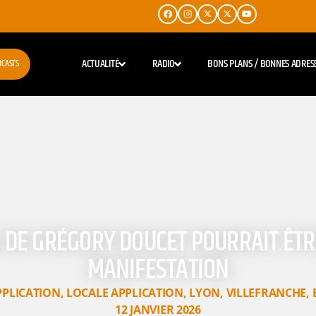
ACTUALITÉ
RADIO
BONS PLANS / BONNES ADRES
DCASTS
 DE GRÉGORY DOUCET POURRAIT ÊT
MANIFESTATION
PPLICATION
,
LOCALE APPLICATION
,
LYON
,
VILLEFRANCHE
,
12 JANVIER 2026