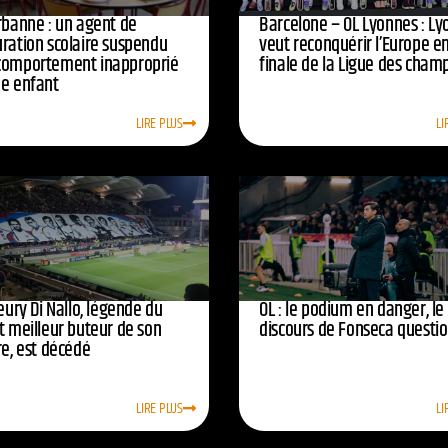
urbanne : un agent de
Barcelone – OL Lyonnes : Ly
uration scolaire suspendu
veut reconquérir l’Europe e
comportement inapproprié
finale de la Ligue des cham
ne enfant
LIRE PLUS
LI
leury Di Nallo, légende du
OL : le podium en danger, le
t meilleur buteur de son
discours de Fonseca questi
re, est décédé
LIRE PLUS
LI