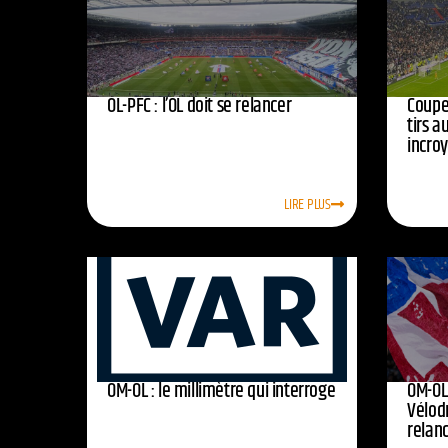
OL-PFC : l’OL doit se relancer
Coupe 
tirs a
incro
LIRE PLUS
OM-OL : le millimètre qui interroge
OM-OL 
Vélod
relan