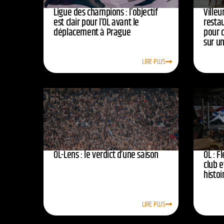
Ligue des champions : l’objectif
Ville
est clair pour l’OL avant le
resta
déplacement à Prague
pour 
sur u
LIRE PLUS
OL-Lens : le verdict d’une saison
OL : F
club e
histoi
LIRE PLUS