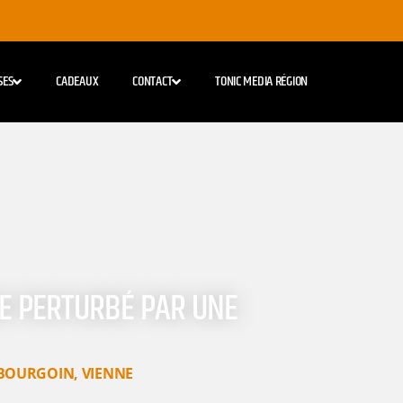
SES
CADEAUX
CONTACT
TONIC MEDIA RÉGION
RE PERTURBÉ PAR UNE
BOURGOIN
,
VIENNE