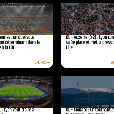
ennes : un duel sous
OL – Auxerre (3-2) : Lyon co
ion déterminant dans la
sa 3e place et met la pressi
 à la LDC
Lille
LIRE PLUS
LI
 : Lyon veut croire à
OL – Monaco : un tournant 