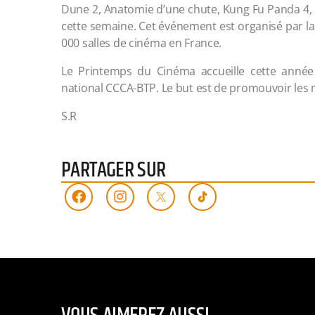
Dune 2, Anatomie d’une chute, Kung Fu Panda 4, Bo
cette semaine. Cet événement est organisé par l
000 salles de cinéma en France.
Le Printemps du Cinéma accueille cette année 
national CCCA-BTP. Le but est de promouvoir les m
S.R
PARTAGER SUR