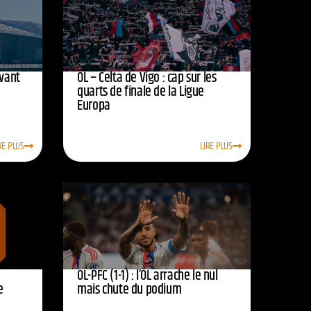
avant
OL – Celta de Vigo : cap sur les
quarts de finale de la Ligue
Europa
RE PLUS
LIRE PLUS
OL-PFC (1-1) : l’OL arrache le nul
e
mais chute du podium