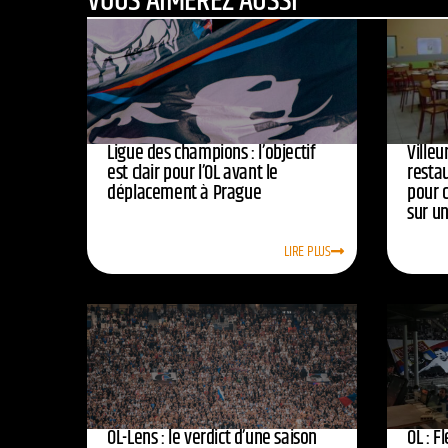
VOUS AIMEREZ AUSSI
Ligue des champions : l’objectif
Ville
est clair pour l’OL avant le
resta
déplacement à Prague
pour 
sur u
LIRE PLUS
OL-Lens : le verdict d’une saison
OL : F