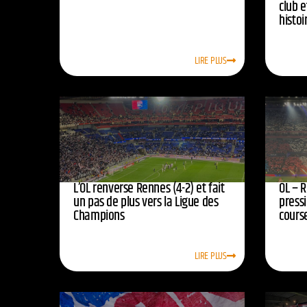
club e
histoi
LIRE PLUS
L’OL renverse Rennes (4-2) et fait
OL – R
un pas de plus vers la Ligue des
press
Champions
course
LIRE PLUS