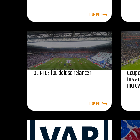
LIRE PLUS
OL-PFC : l’OL doit se relancer
Coupe 
tirs a
incro
LIRE PLUS