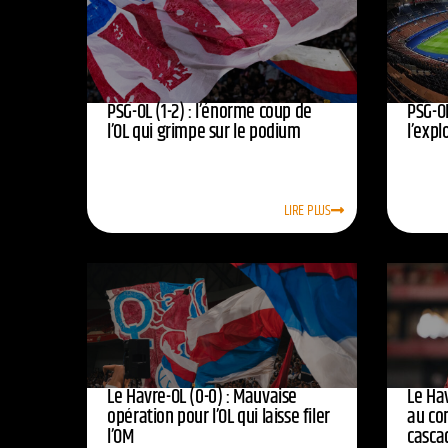
PSG-OL (1-2) : l’énorme coup de
PSG-OL
l’OL qui grimpe sur le podium
l’expl
LIRE PLUS
Le Havre-OL (0-0) : Mauvaise
Le Hav
opération pour l’OL qui laisse filer
au co
l’OM
casca