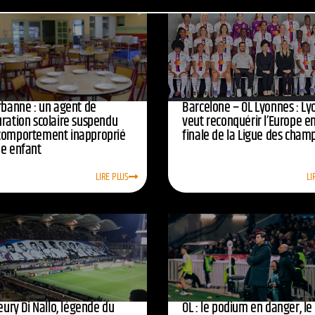
urbanne : un agent de
Barcelone – OL Lyonnes : Ly
uration scolaire suspendu
veut reconquérir l’Europe e
comportement inapproprié
finale de la Ligue des cham
ne enfant
LIRE PLUS
LI
leury Di Nallo, légende du
OL : le podium en danger, le