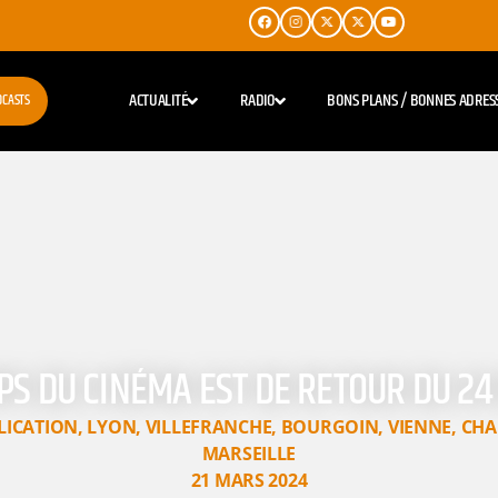
ACTUALITÉ
RADIO
BONS PLANS / BONNES ADRES
DCASTS
PS DU CINÉMA EST DE RETOUR DU 24
LICATION
,
LYON
,
VILLEFRANCHE
,
BOURGOIN
,
VIENNE
,
CHA
MARSEILLE
21 MARS 2024