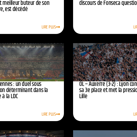
t meilleur buteur de son
discours de Fonseca questi
re, est décédé
LIRE PLUS
LI
ennes : un duel sous
OL – Auxerre (3-2) : Lyon co
ion déterminant dans la
sa 3e place et met la pressi
 à la LDC
Lille
LIRE PLUS
LI