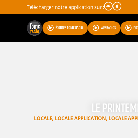
Télécharger notre application sur :
ÉCOUTER TONIC RADIO
WEBRADIOS
PO
LE PRINTEM
LOCALE
,
LOCALE APPLICATION
,
LOCALE APP