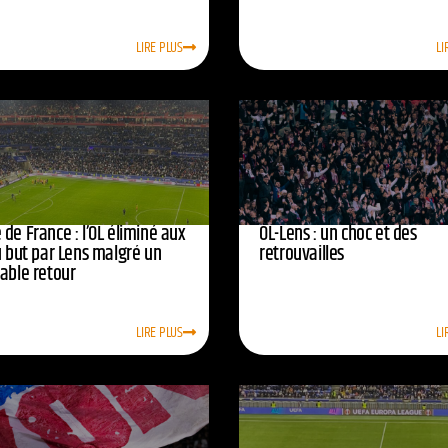
LIRE PLUS
LI
de France : l’OL éliminé aux
OL-Lens : un choc et des
u but par Lens malgré un
retrouvailles
yable retour
LIRE PLUS
LI