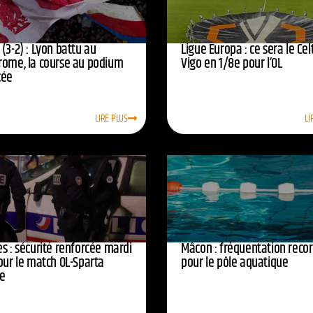
(3-2) : Lyon battu au
Ligue Europa : ce sera le Cel
rome, la course au podium
Vigo en 1/8e pour l’OL
cée
LIRE PLUS
LI
s : sécurité renforcée mardi
Mâcon : fréquentation reco
our le match OL-Sparta
pour le pôle aquatique
e