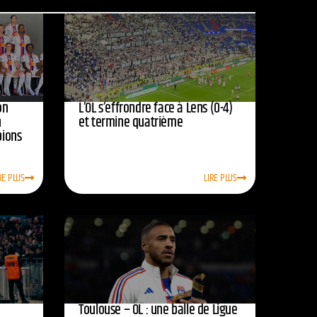
on
L’OL s’effrondre face à Lens (0-4)
n
et termine quatrième
pions
RE PLUS
LIRE PLUS
Toulouse – OL : une balle de Ligue