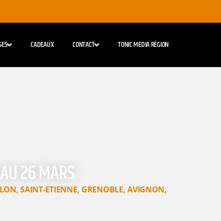
SES
CADEAUX
CONTACT
TONIC MEDIA RÉGION
 AU 26 MARS
LON
,
SAINT-ETIENNE
,
GRENOBLE
,
AVIGNON
,