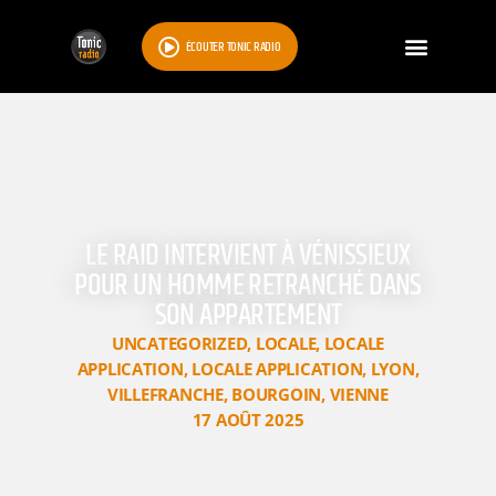
ÉCOUTER TONIC RADIO
LE RAID INTERVIENT À VÉNISSIEUX
POUR UN HOMME RETRANCHÉ DANS
SON APPARTEMENT
UNCATEGORIZED
,
LOCALE
,
LOCALE
APPLICATION
,
LOCALE APPLICATION
,
LYON
,
VILLEFRANCHE
,
BOURGOIN
,
VIENNE
17 AOÛT 2025