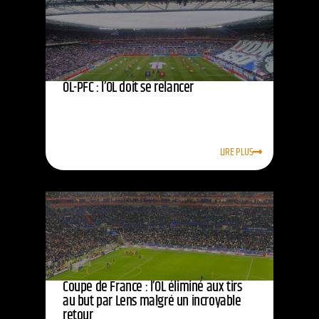
OL-PFC : l’OL doit se relancer
LIRE PLUS
Coupe de France : l’OL éliminé aux tirs
au but par Lens malgré un incroyable
retour