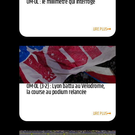
OM-OL : le millimètre qui interroge
LIRE PLUS
OM-OL (3-2) : Lyon battu au Vélodrome,
la course au podium relancée
LIRE PLUS