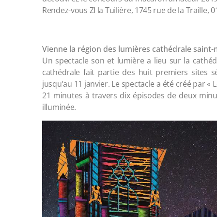
Rendez-vous ZI la Tuilière, 1745 rue de la Traille, 
Vienne la région des lumières cathédrale saint
Un spectacle son et lumière a lieu sur la cathé
cathédrale fait partie des huit premiers sites 
jusqu’au 11 janvier. Le spectacle a été créé par «
21 minutes à travers dix épisodes de deux minu
illuminée.