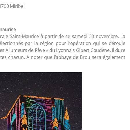
01700 Miribel
-maurice
drale Saint-Maurice à partir de ce samedi 30 novembre. La
sélectionnés par la région pour l’opération qui se déroule
 Les Allumeurs de Rêve » du Lyonnais Gibert Coudène. Il dure
tes chacun. A noter que l’abbaye de Brou sera également