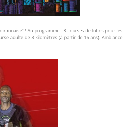
Voironnaise" ! Au programme : 3 courses de lutins pour les
urse adulte de 8 kilomètres (à partir de 16 ans). Ambiance