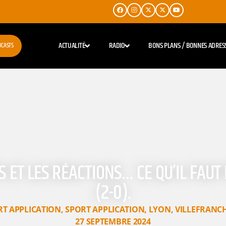
ACTUALITÉ
RADIO
BONS PLANS / BONNES ADRES
DCASTS
PS ET LES RÉACTIONS… CE QU’IL FAU
(2-0).
RT APPLICATION
,
SPORT APPLICATION
,
LYON
,
VILLEFRANC
27 SEPTEMBRE 2024