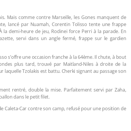
is. Mais comme contre Marseille, les Gones manquent de
ute, lancé par Nuamah, Corentin Tolisso tente une frappe
À la demi-heure de jeu, Rodinei force Perri à la parade. En
cazette, servi dans un angle fermé, frappe sur le gardien
sso s’offre une occasion franche à la 64ème. Il chute, à bout
ondes plus tard, trouvé par Maitland-Niles à droite de la
r laquelle Tzolakis est battu. Cherki signant au passage son
ment rentré, double la mise. Parfaitement servi par Zaha,
ballon dans le petit filet.
de Caleta-Car contre son camp, refusé pour une position de