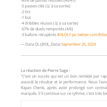
-85% de passes réussies (40/47)
-5 passes clés (🥇 à sa sortie)
-2 tirs
-1 but
-4 dribbles réussis (🥇 à sa sortie)
-67% de duels remportés (4/6)
-3 ballons récupérés
#OLOLY
pic.twitter.com/KX
— Data OL (@OL_Data)
September 26, 2024
La réaction de Pierre Sage :
"C'est un succès qui est un bon remède par ra
associé le résultat et la performance. Nous l'avon
Rayan Cherki, après avoir prolongé son contrat,
marqués. S'il continue sur ce rythme, c'est très bi