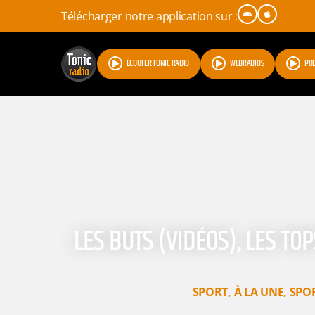
Télécharger notre application sur :
ÉCOUTER TONIC RADIO
WEBRADIOS
PO
LES BUTS (VIDÉOS), LES TO
SPORT
,
À LA UNE
,
SPO