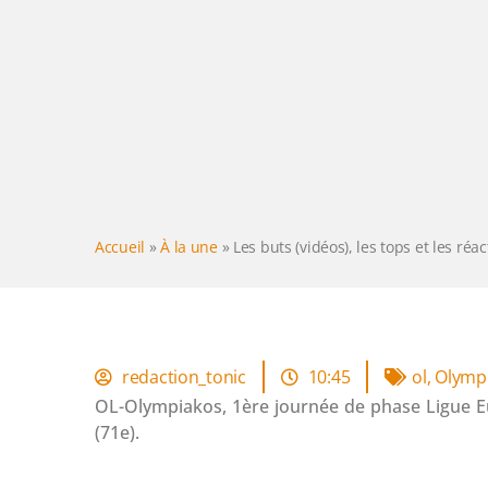
Accueil
»
À la une
»
Les buts (vidéos), les tops et les réa
redaction_tonic
10:45
ol
,
Olymp
OL-Olympiakos, 1ère journée de phase Ligue Eur
(71e).