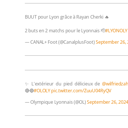
BUUT pour Lyon grâce à Rayan Cherki 🔥
2 buts en 2 matchs pour le Lyonnais 🫡
#LYONOLY
— CANAL+ Foot (@CanalplusFoot)
September 26, 
✨ L'extérieur du pied délicieux de
@wilfriedza
🔴🔵
#OLOLY
pic.twitter.com/ZuuU04RyQV
— Olympique Lyonnais (@OL)
September 26, 202