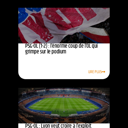
PSG-OL (1-2) : l’énorme coup de l’OL qui
grimpe sur le podium
LIRE PLUS
PSG-OL : Lyon veut croire à l’exploit