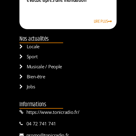
évacué après une inondation
LIRE PLUS
Nos actualités
Locale
Sport
Musicale / People
Bien-être
Jobs
Informations
https://www.tonicradio.fr/
04 72 741 741
promo@tonicradio.fr