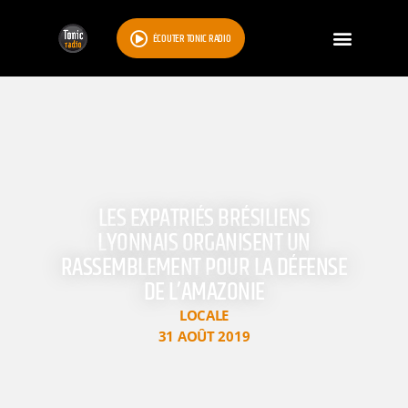
ÉCOUTER TONIC RADIO
LES EXPATRIÉS BRÉSILIENS
LYONNAIS ORGANISENT UN
RASSEMBLEMENT POUR LA DÉFENSE
DE L’AMAZONIE
LOCALE
31 AOÛT 2019