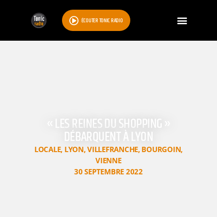
ÉCOUTER TONIC RADIO
« LES REINES DU SHOPPING »
DÉBARQUENT À LYON
LOCALE
,
LYON
,
VILLEFRANCHE
,
BOURGOIN
,
VIENNE
30 SEPTEMBRE 2022