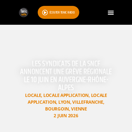
ÉCOUTER TONIC RADIO
LES SYNDICATS DE LA SNCF
ANNONCENT UNE GRÈVE RÉGIONALE
LE 10 JUIN EN AUVERGNE-RHÔNE-
ALPES
LOCALE
,
LOCALE APPLICATION
,
LOCALE
APPLICATION
,
LYON
,
VILLEFRANCHE
,
BOURGOIN
,
VIENNE
2 JUIN 2026