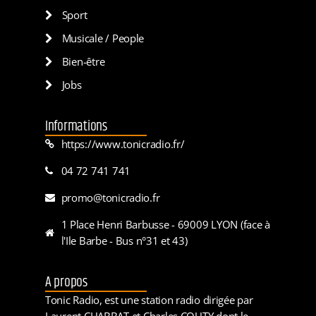
Sport
Musicale / People
Bien-être
Jobs
Informations
https://www.tonicradio.fr/
04 72 741 741
promo@tonicradio.fr
1 Place Henri Barbusse - 69009 LYON (face à
l'Ile Barbe - Bus n°31 et 43)
A propos
Tonic Radio, est une station radio dirigée par
Laurent CHABBAT et Charles COUTY dont le