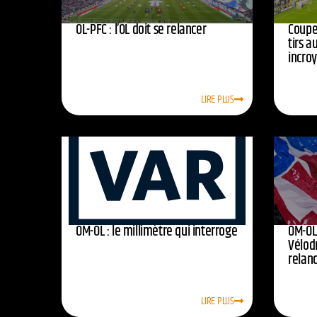
OL-PFC : l’OL doit se relancer
Coupe 
tirs a
incro
LIRE PLUS
OM-OL : le millimètre qui interroge
OM-OL 
Vélod
relan
LIRE PLUS