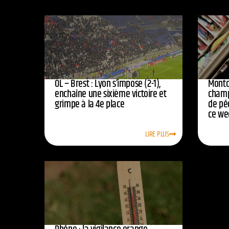
OL – Brest : Lyon s’impose (2-1),
Montc
enchaîne une sixième victoire et
champ
grimpe à la 4e place
de pê
ce we
LIRE PLUS