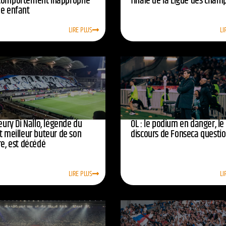
comportement inapproprié
finale de la Ligue des cham
ne enfant
LIRE PLUS
LI
leury Di Nallo, légende du
OL : le podium en danger, le
t meilleur buteur de son
discours de Fonseca questi
re, est décédé
LIRE PLUS
LI