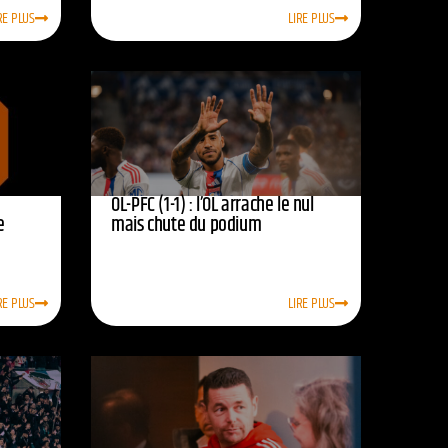
RE PLUS
LIRE PLUS
OL-PFC (1-1) : l’OL arrache le nul
e
mais chute du podium
RE PLUS
LIRE PLUS