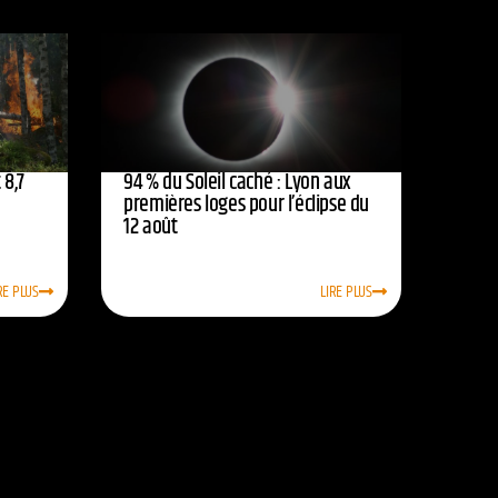
 8,7
94 % du Soleil caché : Lyon aux
premières loges pour l’éclipse du
12 août
RE PLUS
LIRE PLUS