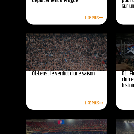
déplacement à Prague
pour 
sur u
LIRE PLUS
OL-Lens : le verdict d’une saison
OL : F
club e
histoi
LIRE PLUS