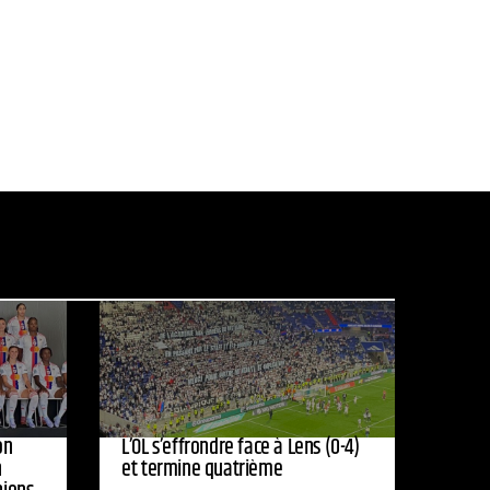
on
L’OL s’effrondre face à Lens (0-4)
n
et termine quatrième