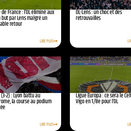
de France : l’OL éliminé aux
OL-Lens : un choc et des
u but par Lens malgré un
retrouvailles
yable retour
LIRE PLUS
LI
(3-2) : Lyon battu au
Ligue Europa : ce sera le Cel
rome, la course au podium
Vigo en 1/8e pour l’OL
cée
LIRE PLUS
LI