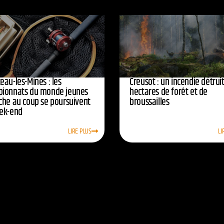
eau-les-Mines : les
Creusot : un incendie détruit
ionnats du monde jeunes
hectares de forêt et de
che au coup se poursuivent
broussailles
ek-end
LIRE PLUS
LI