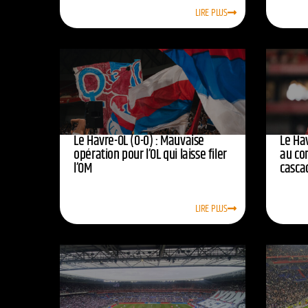
LIRE PLUS
Le Havre-OL (0-0) : Mauvaise
Le Hav
opération pour l’OL qui laisse filer
au co
l’OM
casca
LIRE PLUS