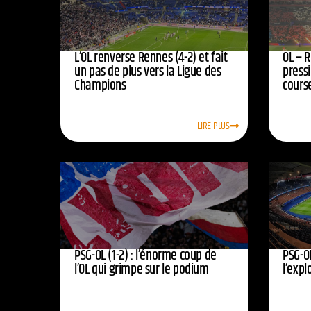
L’OL renverse Rennes (4-2) et fait
OL – R
un pas de plus vers la Ligue des
press
Champions
course
LIRE PLUS
PSG-OL (1-2) : l’énorme coup de
PSG-OL
l’OL qui grimpe sur le podium
l’expl