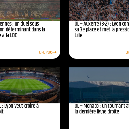
ennes : un duel sous
OL – Auxerre (3-2) : Lyon co
ion déterminant dans la
sa 3e place et met la pressi
 à la LDC
Lille
LIRE PLUS
LI
 : Lyon veut croire à
OL – Monaco : un tournant 
oit
la dernière ligne droite