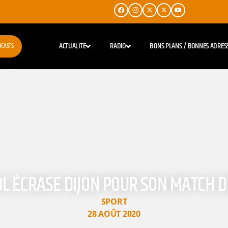
ACTUALITÉ
RADIO
BONS PLANS / BONNES ADRES
DCASTS
L’OL ÉCRASE DIJON POUR SON MATCH D
SPORT
28 AOÛT 2020