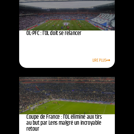
OL-PFC : l’OL doit se relancer
LIRE PLUS
Coupe de France : l’OL éliminé aux tirs
au but par Lens malgré un incroyable
retour