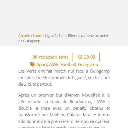
Accueil
»
Sport
»
Ligue 2 : Saint-Etienne ramène un point
de Guingamp
redaction_tonic
20:08
Sport
,
ASSE
,
Football
,
Guingamp
Les Verts ont fait match nul face à Guingamp
lors de cette 36e journée de Ligue 2, sur le score
de 2 buts partout.
Après un premier but d'Aimen Moueffek à la
22e minute au stade du Roudourou, l'ASSE a
doublé la mise avec un penalty obtenu et
transformé par Mathieu Cafaro dans le temps
additionnel de la première mi-temps, ce qui leur
a permis de faire le break juste avant la pause.