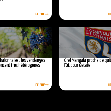
LIRE PLUS
LI
chalonnaise : les vendanges
Orel Mangala proche de quit
oncent très hétérogènes
l’OL pour Getafe
LIRE PLUS
LI