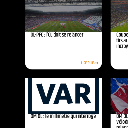
OL-PFC : l’OL doit se relancer
Coupe 
tirs a
incro
LIRE PLUS
OM-OL : le millimètre qui interroge
OM-OL 
Vélod
relan