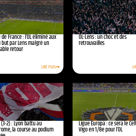
de France : l’OL éliminé aux
OL-Lens : un choc et des
u but par Lens malgré un
retrouvailles
yable retour
LIRE PLUS
LI
(3-2) : Lyon battu au
Ligue Europa : ce sera le Cel
rome, la course au podium
Vigo en 1/8e pour l’OL
cée