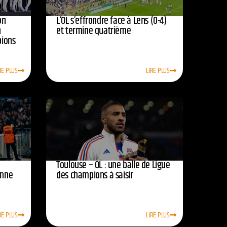
on
L’OL s’effrondre face à Lens (0-4)
n
et termine quatrième
pions
RE PLUS
LIRE PLUS
Toulouse – OL : une balle de Ligue
onne
des champions à saisir
RE PLUS
LIRE PLUS