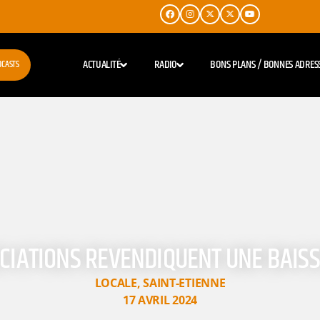
ACTUALITÉ
RADIO
BONS PLANS / BONNES ADRES
DCASTS
OCIATIONS REVENDIQUENT UNE BAISS
LOCALE
,
SAINT-ETIENNE
17 AVRIL 2024