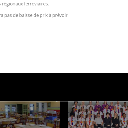
s régionaux ferroviaires.
ra pas de baisse de prix à prévoir.