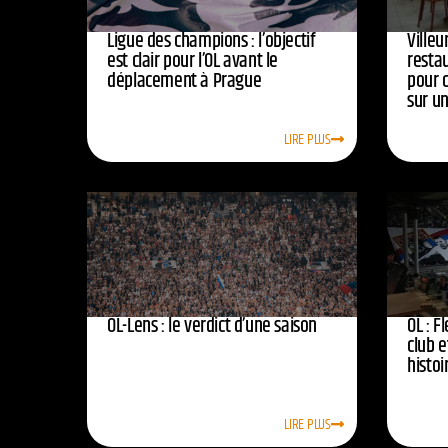
Ligue des champions : l’objectif
Ville
est clair pour l’OL avant le
resta
déplacement à Prague
pour 
sur u
LIRE PLUS
OL-Lens : le verdict d’une saison
OL : F
club e
histoi
LIRE PLUS