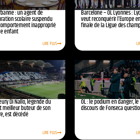
urbanne : un agent de
Barcelone – OL Lyonnes : Ly
uration scolaire suspendu
veut reconquérir l’Europe e
comportement inapproprié
finale de la Ligue des cham
ne enfant
LIRE PLUS
LI
leury Di Nallo, légende du
OL : le podium en danger, le
t meilleur buteur de son
discours de Fonseca questi
re, est décédé
LIRE PLUS
LI