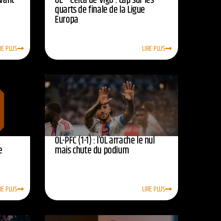
avant
OL – Celta de Vigo : cap sur les
quarts de finale de la Ligue
Europa
RE PLUS
LIRE PLUS
OL-PFC (1-1) : l’OL arrache le nul
e
mais chute du podium
RE PLUS
LIRE PLUS