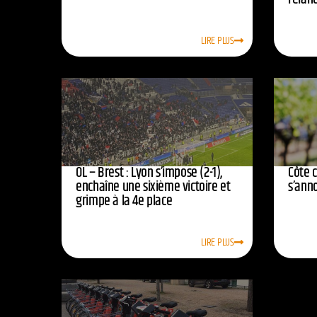
LIRE PLUS
OL – Brest : Lyon s’impose (2-1),
Côte 
enchaîne une sixième victoire et
s’ann
grimpe à la 4e place
LIRE PLUS