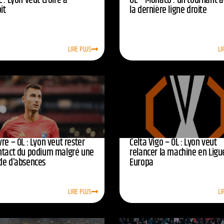
 : Lyon veut croire à
OL – Monaco : un tournant 
oit
la dernière ligne droite
LIRE PLUS
LI
re – OL : Lyon veut rester
Celta Vigo – OL : Lyon veut
ntact du podium malgré une
relancer la machine en Ligu
de d’absences
Europa
LIRE PLUS
LI