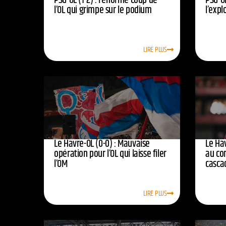
PSG-OL (1-2) : l’énorme coup de
PSG-OL
l’OL qui grimpe sur le podium
l’expl
LIRE PLUS
Le Havre-OL (0-0) : Mauvaise
Le Hav
opération pour l’OL qui laisse filer
au co
l’OM
casca
LIRE PLUS