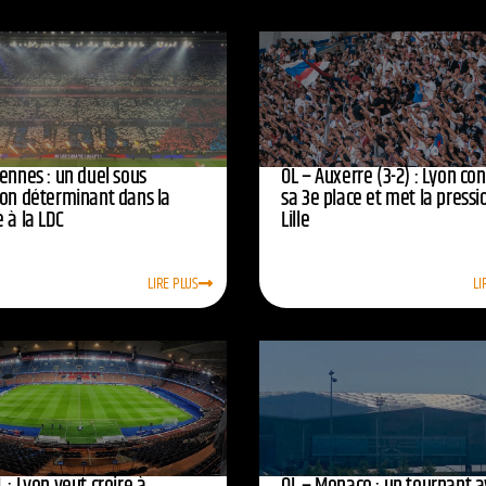
ennes : un duel sous
OL – Auxerre (3-2) : Lyon co
ion déterminant dans la
sa 3e place et met la pressi
 à la LDC
Lille
LIRE PLUS
LI