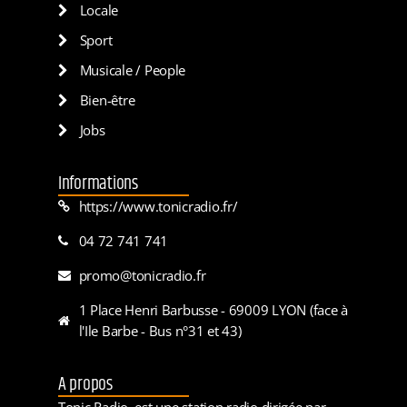
Locale
Sport
Musicale / People
Bien-être
Jobs
Informations
https://www.tonicradio.fr/
04 72 741 741
promo@tonicradio.fr
1 Place Henri Barbusse - 69009 LYON (face à
l'Ile Barbe - Bus n°31 et 43)
A propos
Tonic Radio, est une station radio dirigée par