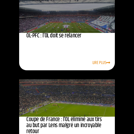
OL-PFC : l’OL doit se relancer
LIRE PLUS
Coupe de France : l’OL éliminé aux tirs
au but par Lens malgré un incroyable
retour