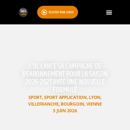
ÉCOUTER TONIC RADIO
L’OL LANCE SA CAMPAGNE DE
RÉABONNEMENT POUR LA SAISON
2026-2027 AVEC UNE NOUVELLE
FORMULE
SPORT
,
SPORT APPLICATION
,
LYON
,
VILLEFRANCHE
,
BOURGOIN
,
VIENNE
3 JUIN 2026